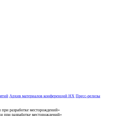
иятий
Архив материалов конференций НХ
Пресс-релизы
 при разработке месторождений»