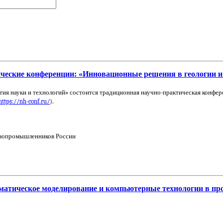
ческие конференции: «Инновационные решения в геологии и
тия науки и технологий» состоится традиционная научно-практическая конфе
https://nh-conf.ru/
).
азопромышленников России
атическое моделирование и компьютерные технологии в проц