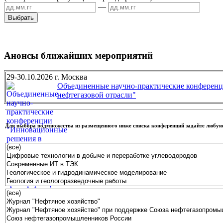
—
Анонсы ближайших мероприятий
29-30.10.2026 г. Москва
Объединенные научно-практические конференц
нефтегазовой отрасли"
Для выбора подмножества из размещенного ниже списка конференций задайте люб