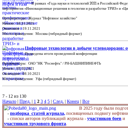
В рамках «Года науки и технологий 2021 в Российской Фе
мероприятия «Инновационные решения в геологии и разработке ТРИЗ» и «Ци
Организаторы: Журнал "Нефтяное хозяйство"
Начало: 16.11.2021
Окончание: 19.11.2021
Место проведения: Москва (гибридный формат)
Цифровые технологии в добыче углеводородов: о
Подведены итоги проведенной конференции
Организаторы: ОАО "НК "Роснефть" / РН-БАШНИПИНЕФТЬ
Начало: 05.10.2021
Окончание: 08.10.2021
Место проведения: Уфа (гибридный формат)
7 - 12 из 130
Начало
|
Пред.
|
1
2
3
4
5
|
След.
|
Конец
|
Все
В 2025 году были подго
-
подборка статей журнала,
посвященных подвигу нефтяни
-
списки авторов публикаций журнала -
участников боев
и
участников трудового фронта
.