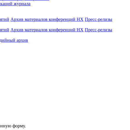
каций журнала
иятий
Архив материалов конференций НХ
Пресс-релизы
иятий
Архив материалов конференций НХ
Пресс-релизы
дийный архив
онную форму.