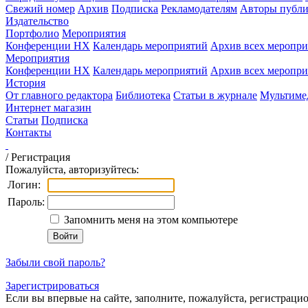
Свежий номер
Архив
Подписка
Рекламодателям
Авторы публи
Издательство
Портфолио
Мероприятия
Конференции НХ
Календарь мероприятий
Архив всех меропр
Мероприятия
Конференции НХ
Календарь мероприятий
Архив всех меропр
История
От главного редактора
Библиотека
Статьи в журнале
Мультиме
Интернет магазин
Статьи
Подписка
Контакты
/
Регистрация
Пожалуйста, авторизуйтесь:
Логин:
Пароль:
Запомнить меня на этом компьютере
Забыли свой пароль?
Зарегистрироваться
Если вы впервые на сайте, заполните, пожалуйста, регистраци