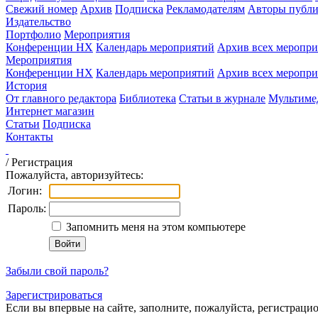
Свежий номер
Архив
Подписка
Рекламодателям
Авторы публи
Издательство
Портфолио
Мероприятия
Конференции НХ
Календарь мероприятий
Архив всех меропр
Мероприятия
Конференции НХ
Календарь мероприятий
Архив всех меропр
История
От главного редактора
Библиотека
Статьи в журнале
Мультиме
Интернет магазин
Статьи
Подписка
Контакты
/
Регистрация
Пожалуйста, авторизуйтесь:
Логин:
Пароль:
Запомнить меня на этом компьютере
Забыли свой пароль?
Зарегистрироваться
Если вы впервые на сайте, заполните, пожалуйста, регистраци