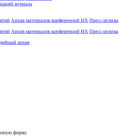
каций журнала
иятий
Архив материалов конференций НХ
Пресс-релизы
иятий
Архив материалов конференций НХ
Пресс-релизы
дийный архив
онную форму.