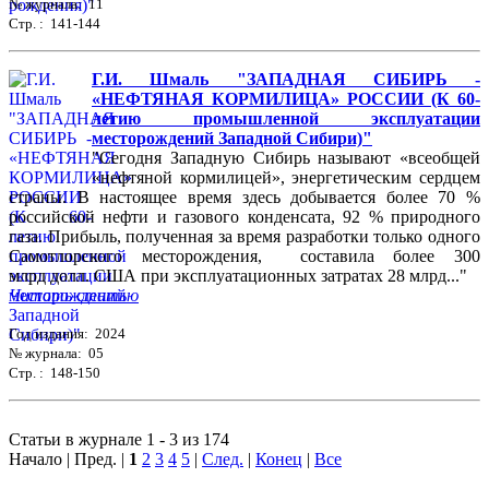
№ журнала: 11
Стр. : 141-144
Г.И. Шмаль "ЗАПАДНАЯ СИБИРЬ -
«НЕФТЯНАЯ КОРМИЛИЦА» РОССИИ (К 60-
летию промышленной эксплуатации
месторождений Западной Сибири)"
"Сегодня Западную Сибирь называют «всеобщей
«нефтяной кормилицей», энергетическим сердцем
страны. В настоящее время здесь добывается более 70 %
российской нефти и газового конденсата, 92 % природного
газа. Прибыль, полученная за время разработки только одного
Самотлорского месторождения, составила более 300
млрд долл. США при эксплуатационных затратах 28 млрд..."
Читать статью
Год издания: 2024
№ журнала: 05
Стр. : 148-150
Статьи в журнале 1 - 3 из 174
Начало | Пред. |
1
2
3
4
5
|
След.
|
Конец
|
Все