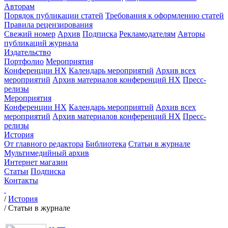
Авторам
Порядок публикации статей
Требования к оформлению статей
Правила рецензирования
Свежий номер
Архив
Подписка
Рекламодателям
Авторы
публикаций журнала
Издательство
Портфолио
Мероприятия
Конференции НХ
Календарь мероприятий
Архив всех
мероприятий
Архив материалов конференций НХ
Пресс-
релизы
Мероприятия
Конференции НХ
Календарь мероприятий
Архив всех
мероприятий
Архив материалов конференций НХ
Пресс-
релизы
История
От главного редактора
Библиотека
Статьи в журнале
Мультимедийный архив
Интернет магазин
Статьи
Подписка
Контакты
/
История
/
Статьи в журнале