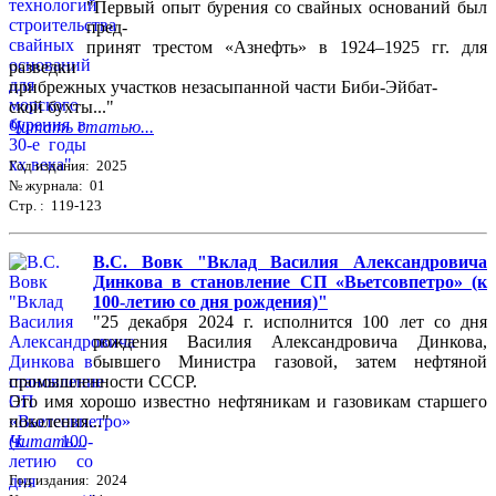
"Первый опыт бурения со свайных оснований был
пред-
принят трестом «Азнефть» в 1924–1925 гг. для
разведки
прибрежных участков незасыпанной части Биби-Эйбат-
ской бухты..."
Читать статью...
Год издания: 2025
№ журнала: 01
Стр. : 119-123
В.С. Вовк "Вклад Василия Александровича
Динкова в становление СП «Вьетсовпетро» (к
100-летию со дня рождения)"
"25 декабря 2024 г. исполнится 100 лет со дня
рождения Василия Александровича Динкова,
бывшего Министра газовой, затем нефтяной
промышленности СССР.
Это имя хорошо известно нефтяникам и газовикам старшего
поколения..."
Читать...
Год издания: 2024