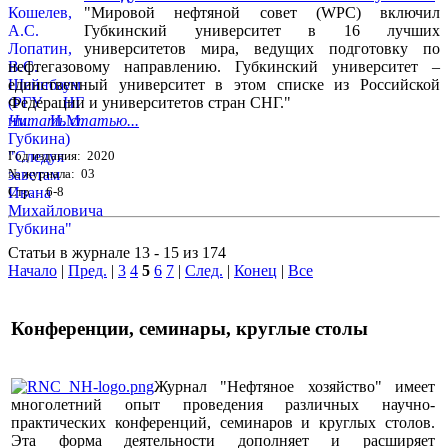
"Мировой нефтяной совет (WPC) включил
Губкинский университет в 16 лучших
университетов мира, ведущих подготовку по
нефтегазовому направлению. Губкинский университет –
единственный университет в этом списке из Российской
Федерации и университетов стран СНГ."
Читать статью...
Год издания: 2020
№ журнала: 03
Стр. : 6-8
Статьи в журнале 13 - 15 из 174
Начало
|
Пред.
|
3
4
5
6
7
|
След.
|
Конец
|
Все
Конференции, семинары, круглые столы
Журнал "Нефтяное хозяйство" имеет
многолетний опыт проведения различных научно-
практических конференций, семинаров и круглых столов.
Эта форма деятельности дополняет и расширяет