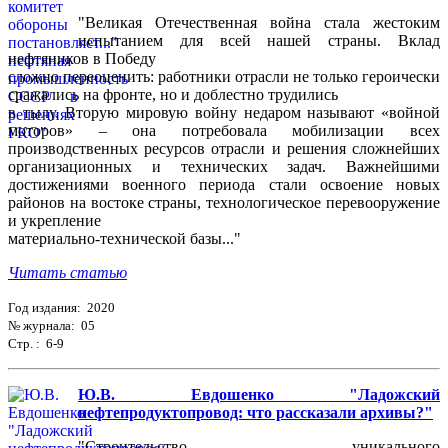
"Великая Отечественная война стала жестоким
испытанием для всей нашей страны. Вклад
нефтяников в Победу
сложно переоценить: работники отрасли не только героически
сражались на фронте, но и доблестно трудились
в тылу. Вторую мировую войну недаром называют «войной
моторов» – она потребовала мобилизации всех
производственных ресурсов отрасли и решения сложнейших
организационных и технических задач. Важнейшими
достижениями военного периода стали освоение новых
районов на востоке страны, технологическое перевооружение
и укрепление
материально-технической базы..."
Читать статью
Год издания: 2020
№ журнала: 05
Стр. : 6-9
Ю.В. Евдошенко "Ладожский
нефтепродуктопровод: что рассказали архивы?"
"Строительство уникального