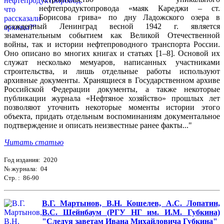
нефтепродуктопровода «маяк Кареджи – ст.
Борисова грива» по дну Ладожского озера в
осажденный Ленинград весной 1942 г. является
знаменательным событием как Великой Отечественной
войны, так и истории нефтепроводного транспорта России.
Оно описано во многих книгах и статьях [1–8]. Основой их
служат несколько мемуаров, написанных участниками
строительства, и лишь отдельные работы используют
архивные документы. Хранящиеся в Государственном архиве
Российской Федерации документы, а также некоторые
публикации журнала «Нефтяное хозяйство» прошлых лет
позволяют уточнить некоторые моменты истории этого
объекта, придать отдельным воспоминаниям документальное
подтверждение и описать неизвестные ранее факты..."
Читать статью
Год издания: 2020
№ журнала: 04
Стр. : 86-90
В.Г. Мартынов, В.Н. Кошелев, А.С. Лопатин,
В.С. Шейнбаум (РГУ НГ им. И.М. Губкина)
"Следуя заветам Ивана Михайловича Губкина"