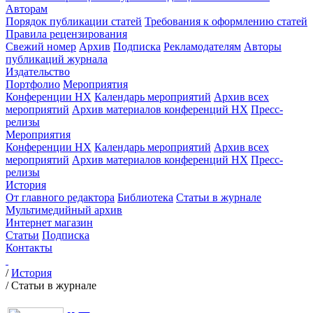
Авторам
Порядок публикации статей
Требования к оформлению статей
Правила рецензирования
Свежий номер
Архив
Подписка
Рекламодателям
Авторы
публикаций журнала
Издательство
Портфолио
Мероприятия
Конференции НХ
Календарь мероприятий
Архив всех
мероприятий
Архив материалов конференций НХ
Пресс-
релизы
Мероприятия
Конференции НХ
Календарь мероприятий
Архив всех
мероприятий
Архив материалов конференций НХ
Пресс-
релизы
История
От главного редактора
Библиотека
Статьи в журнале
Мультимедийный архив
Интернет магазин
Статьи
Подписка
Контакты
/
История
/
Статьи в журнале