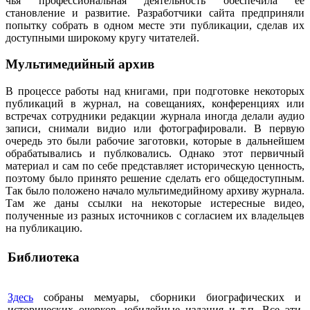
чья профессиональная деятельность обеспечила ее
становление и развитие. Разработчики сайта предприняли
попытку собрать в одном месте эти публикации, сделав их
доступными широкому кругу читателей.
Мультимедийный архив
В процессе работы над книгами, при подготовке некоторых
публикаций в журнал, на совещаниях, конференциях или
встречах сотрудники редакции журнала иногда делали аудио
записи, снимали видио или фотографировали. В первую
очередь это были рабочие заготовки, которые в дальнейшем
обрабатывались и публковались. Однако этот первичный
материал и сам по себе представляет историческую ценность,
поэтому было принято решение сделать его общедоступным.
Так было положено начало мультимедийному архиву журнала.
Там же даны ссылки на некоторые истересные видео,
полученные из разных источников с согласием их владельцев
на публикацию.
Библиотека
Здесь
собраны мемуары, сборники биографических и
исторических очерков, юбилейные издания и т.п. Все эти