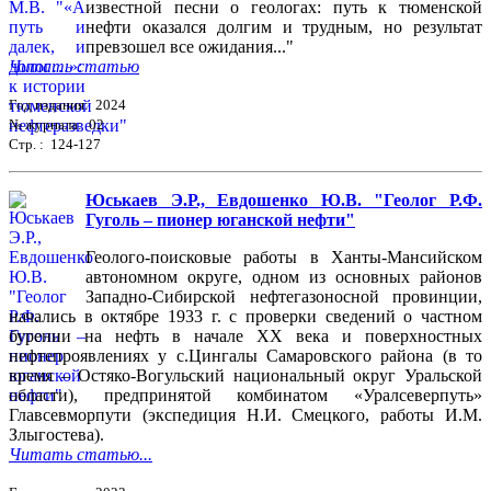
известной песни о геологах: путь к тюменской
нефти оказался долгим и трудным, но результат
превзошел все ожидания..."
Читать статью
Год издания: 2024
№ журнала: 02
Стр. : 124-127
Юськаев Э.Р., Евдошенко Ю.В. "Геолог Р.Ф.
Гуголь – пионер юганской нефти"
Геолого-поисковые работы в Ханты-Мансийском
автономном округе, одном из основных районов
Западно-Сибирской нефтегазоносной провинции,
начались в октябре 1933 г. с проверки сведений о частном
бурении на нефть в начале ХХ века и поверхностных
нефтепроявлениях у с.Цингалы Самаровского района (в то
время – Остяко-Вогульский национальный округ Уральской
области), предпринятой комбинатом «Уралсеверпуть»
Главсевморпути (экспедиция Н.И. Смецкого, работы И.М.
Злыгостева).
Читать статью...