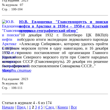
Год издания: 2023
№ журнала: 07
Стр. : 100-104
Ю.В. Евдошенко "Главсевморпуть и поиски
нефти в Арктике в 1930-е – 1950-е гг. Краткий
историко-географический обзор"
"10 декабря 1932 г. Политбюро ЦК ВКП(б)
обсудило итоги экспедиции ледокольного парохода
«Александр Сибиряков», которому удалось пройти
Северным морским путем в одну навигацию, и 16 декабря
1932 г. приняло постановление об организации Главного
управления Северного морского пути при Совете народных
комиссаров СССР (Главсевморпуть). 20 декабря это решение
было оформлено постановлением Совнаркома СССР..."
Читать статью
Год издания: 2023
№ журнала: 06
Стр. : 106-111
Статьи в журнале 4 - 6 из 174
Начало
|
Пред.
|
1
2
3
4
5
|
След.
|
Конец
|
Все