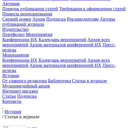
Авторам
Порядок публикации статей
Требования к оформлению статей
Правила рецензирования
Свежий номер
Архив
Подписка
Рекламодателям
Авторы
публикаций журнала
Издательство
Портфолио
Мероприятия
Конференции НХ
Календарь мероприятий
Архив всех
мероприятий
Архив материалов конференций НХ
Пресс-
релизы
Мероприятия
Конференции НХ
Календарь мероприятий
Архив всех
мероприятий
Архив материалов конференций НХ
Пресс-
релизы
История
От главного редактора
Библиотека
Статьи в журнале
Мультимедийный архив
Интернет магазин
Статьи
Подписка
Контакты
/
История
/
Статьи в журнале