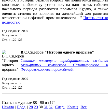
важного в истории отрасли вопроса мы попытаемся выделить
ключевые, наиболее существенные, на наш взгляд, события
начального периода разработки промысла Кудако, а также
оценить степень их влияния на дальнейший ход развития
отечественной нефтяной промышленности... "
Читать статью
полностью
Год издания: 2009
№ журнала: 8
Стр. : 122-125
В.С.Сидоров "История одного прорыва"
Статья посвящена тридцатилетию создания
газлифтных комплексов Самотлорского и
Федоровского месторождений.
Год издания: 2009
№ журнала: 7
Стр. : 122-125
Статьи в журнале 88 - 90 из 174
Начало
|
Пред.
|
28
29
30
31
32
|
След.
|
Конец
|
Все