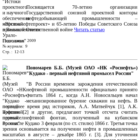
Посвящается 70-летию организации
Государственной союзной проектной конторы
нефтедобывающей промышленности –
«Востокнефтепроект» и 65-летию Победы Советского Союза
в Великой Отечественной войне
Читать статью
Год издания: 2009
№ журнала: 9
Стр. : 12-13
Пономарев Б.Б. (Музей ОАО «НК «Роснефть»)
"Кудако - первый нефтяной промысел России"
"В России временем зарождения отечественной
нефтяной промышленности официально принято
считать 1864 г., когда А.Н. Новосильцев начал
механизированное бурение скважин на нефть. В
последнее время ряд историков, А.А. Матвейчук [1], А.К.
Трошин [2] и другие, предлагают точкой отсчета считать
первый нефтяной фонтан, полученный на кубанском
промысле Кудако 3 февраля (по ст. стилю) 1866 г. Третья точка
зрения основывается на получении нефти в промышленных
масштабах в августе – декабре 1865 г. [3]. Для уточнения