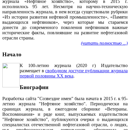
журнала «Нефтяное хозяйство», которому в 2015 г.
исполнилось 95 лет. Несмотря на научно-техническую
направленность журнала, в нем всегда существовали рубрики
«Из истории развития нефтяной промышленности», «Памяти
выдающихся нефтяников», через которые мы стараемся
донести до современного поколения нефтяников важные
исторические факты, повлиявшие на развитие нефтегазовой
отрасли страны.
(читать полностью ...)
Начало
К 100-летию журнала (2020 г) Издательство
размещает в
свободном доступе публикации журнала
первой половины ХХ века
.
Биографии
Разработка сайта "Созвездие имен" была начата в 2015 г. к 95-
летию журнала "Нефтяное хозяйство". Периодически на
сраницах журнала, в ежегодном сборнике «Ветераны.
Воспоминания» и ряде книг, выпускаемых издательством
"Нефтяное хозяйство", публикуются очерки о выдающихся
специалистах отечественной нефтегазовой отрасли, о людях,
чья профессиональная деятельность обеспечила ее