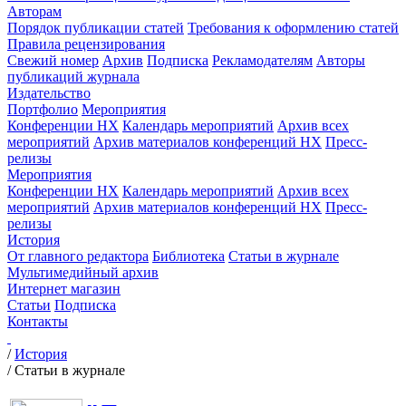
Авторам
Порядок публикации статей
Требования к оформлению статей
Правила рецензирования
Свежий номер
Архив
Подписка
Рекламодателям
Авторы
публикаций журнала
Издательство
Портфолио
Мероприятия
Конференции НХ
Календарь мероприятий
Архив всех
мероприятий
Архив материалов конференций НХ
Пресс-
релизы
Мероприятия
Конференции НХ
Календарь мероприятий
Архив всех
мероприятий
Архив материалов конференций НХ
Пресс-
релизы
История
От главного редактора
Библиотека
Статьи в журнале
Мультимедийный архив
Интернет магазин
Статьи
Подписка
Контакты
/
История
/
Статьи в журнале