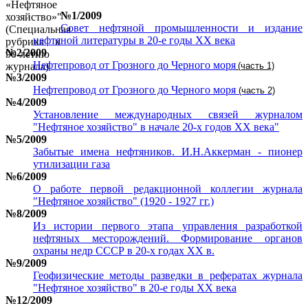
№1/2009
Совет нефтяной промышленности и издание
нефтяной литературы в 20-е годы ХХ века
№2/2009
Нефтепровод от Грозного до Черного моря
(часть 1)
№3/2009
Нефтепровод от Грозного до Черного моря
(часть 2)
№4/2009
Установление международных связей журналом
"Нефтяное хозяйство" в начале 20-х годов ХХ века"
№5/2009
Забытые имена нефтяников. И.Н.Аккерман - пионер
утилизации газа
№6/2009
О работе первой редакционной коллегии журнала
"Нефтяное хозяйство" (1920 - 1927 гг.)
№8/2009
Из истории первого этапа управления разработкой
нефтяных месторождений. Формирование органов
охраны недр СССР в 20-х годах ХХ в.
№9/2009
Геофизические методы разведки в рефератах журнала
"Нефтяное хозяйство" в 20-е годы ХХ века
№12/2009