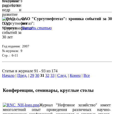
№ журнала: 9
Стр. : 12-15
ОАО "Сургутнефтегаз": хроника событий за 30
лет
Читать статью
Год издания: 2007
№ журнала: 9
Стр. : 6-11
Статьи в журнале 91 - 93 из 174
Начало
|
Пред.
|
29
30
31
32
33
|
След.
|
Конец
|
Все
Конференции, семинары, круглые столы
Журнал "Нефтяное хозяйство" имеет
многолетний опыт проведения различных научно-