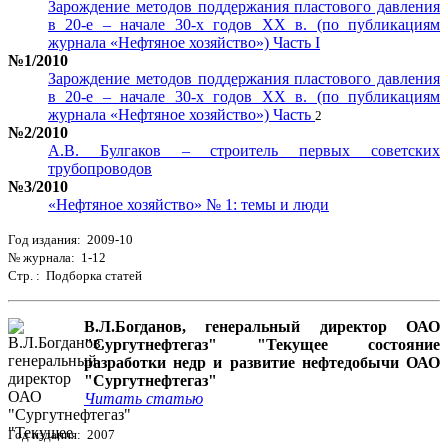
Зарождение методов поддержания пластового давления
в 20-е – начале 30-х годов ХХ в. (по публикациям
журнала «Нефтяное хозяйство») Часть I
№1/2010
Зарождение методов поддержания пластового давления
в 20-е – начале 30-х годов ХХ в. (по публикациям
журнала «Нефтяное хозяйство») Часть
2
№2/2010
А.В. Булгаков – строитель первых советских
трубопроводов
№3/2010
«Нефтяное хозяйство» № 1: темы и люди
Год издания: 2009-10
№ журнала: 1-12
Стр. : Подборка статей
В.Л.Богданов, генеральный директор ОАО
"Сургутнефтегаз" "Текущее состояние
разработки недр и развитие нефтедобычи ОАО
"Сургутнефтегаз"
Читать статью
Год издания: 2007