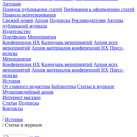
Авторам
Порядок публикации статей
Требования к оформлению статей
Правила рецензирования
Свежий номер
Архив
Подписка
Рекламодателям
Авторы
публикаций журнала
Издательство
Портфолио
Мероприятия
Конференции НХ
Календарь мероприятий
Архив всех
мероприятий
Архив материалов конференций НХ
Пресс-
релизы
Мероприятия
Конференции НХ
Календарь мероприятий
Архив всех
мероприятий
Архив материалов конференций НХ
Пресс-
релизы
История
От главного редактора
Библиотека
Статьи в журнале
Мультимедийный архив
Интернет магазин
Статьи
Подписка
Контакты
/
История
/
Статьи в журнале