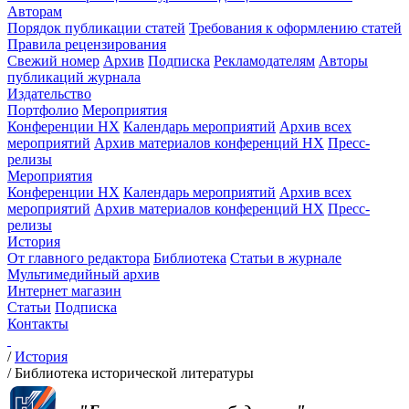
Авторам
Порядок публикации статей
Требования к оформлению статей
Правила рецензирования
Свежий номер
Архив
Подписка
Рекламодателям
Авторы
публикаций журнала
Издательство
Портфолио
Мероприятия
Конференции НХ
Календарь мероприятий
Архив всех
мероприятий
Архив материалов конференций НХ
Пресс-
релизы
Мероприятия
Конференции НХ
Календарь мероприятий
Архив всех
мероприятий
Архив материалов конференций НХ
Пресс-
релизы
История
От главного редактора
Библиотека
Статьи в журнале
Мультимедийный архив
Интернет магазин
Статьи
Подписка
Контакты
/
История
/
Библиотека исторической литературы