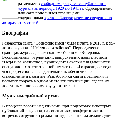
размещает в
свободном доступе все публикации
журнала за период с 1920 по 1941 гг
. Одновременно
наш сайт пополнился страницами,
содержащими
краткие биографические сведения по
авторам этих статей
.
Биографии
Разработка сайта "Созвездие имен" была начата в 2015 г. к 95-
летию журнала "Нефтяное хозяйство". Периодически на
сраницах журнала, в ежегодном сборнике «Ветераны.
Воспоминания» и ряде книг, выпускаемых издательством
"Нефтяное хозяйство", публикуются очерки о выдающихся
специалистах отечественной нефтегазовой отрасли, о людях,
чья профессиональная деятельность обеспечила ее
становление и развитие. Разработчики сайта предприняли
попытку собрать в одном месте эти публикации, сделав их
доступными широкому кругу читателей.
Мультимедийный архив
В процессе работы над книгами, при подготовке некоторых
публикаций в журнал, на совещаниях, конференциях или
встречах сотрудники редакции журнала иногда делали аудио