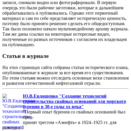
записи, снимали видио или фотографировали. В первую
очередь это были рабочие заготовки, которые в дальнейшем
обрабатывались и публковались. Однако этот первичный
материал и сам по себе представляет историческую ценность,
поэтому было принято решение сделать его общедоступным.
Так было положено начало мультимедийному архиву журнала.
Там же даны ссылки на некоторые истересные видео,
полученные из разных источников с согласием их владельцев
на публикацию.
Статьи в журнале
На этих страницах сайта собраны статьи исторического плана,
опубликованные в журнале за все время его существования.
По этим статьям можно отследить основные вехи становления
и развития отечественной нефтегазовой отрасли.
Ю.В.Евдошенко "Создание технологий
строительства свайных оснований для морского
бурения в 30-е годы хх века"
"Первый опыт бурения со свайных оснований был
пред-
принят трестом «Азнефть» в 1924–1925 гг. для
разведки...