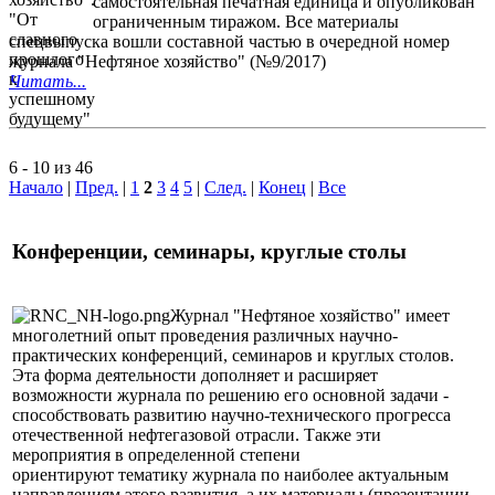
самостоятельная печатная единица и опубликован
ограниченным тиражом. Все материалы
спецвыпуска вошли составной частью в очередной номер
журнала "Нефтяное хозяйство" (№9/2017)
Читать...
6 - 10 из 46
Начало
|
Пред.
|
1
2
3
4
5
|
След.
|
Конец
|
Все
Конференции, семинары, круглые столы
Журнал "Нефтяное хозяйство" имеет
многолетний опыт проведения различных научно-
практических конференций, семинаров и круглых столов.
Эта форма деятельности дополняет и расширяет
возможности журнала по решению его основной задачи -
способствовать развитию научно-технического прогресса
отечественной нефтегазовой отрасли. Также эти
мероприятия в определенной степени
ориентируют тематику журнала по наиболее актуальным
направлениям этого развития, а их материалы (презентации,