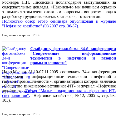
Роснедра Н.Н. Лисовский поблагодарил выступающих за
содержательные доклады. «Наконец-то мы начинаем серьезно
заниматься этим очень сложным вопросом – вопросом ввода в
разработку трудноизвлекаемых запасов», - отметил он.
Полностью обзор этого семинара опубликован в журнале
"Нефтяное хозяйство" (03'2007 стр. 36-37).
Год записи в архив: 2006
Слайд-шоу фотоальбома 34-й конференции
"Современные информационные
технологии в нефтяной и газовой
промышленности"
На о.Мальта 31.10-07.11.2005 состоялась 34-я конференция
«Современные информационные технологии в нефтяной и
газовой промышленности», организаторами которой являлись
«Общество инженеров-нефтяников-ИТ» и журнал «Нефтяное
хозяйство». (
Обзор "Мальта: традиционная конференция ИТ-
специалистов",
"Нефтяное хозяйство", №12, 2005 г., стр. 98-
103).
Год записи в архив: 2005