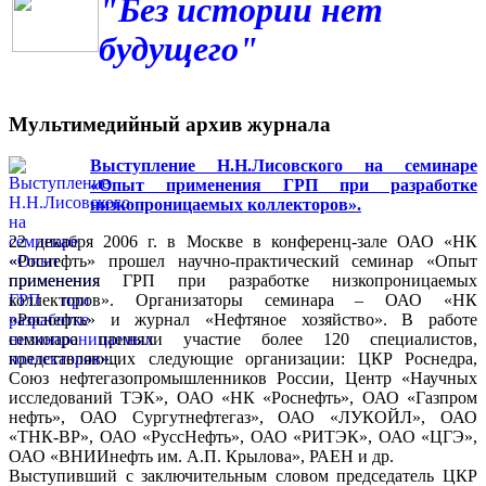
"Без истории нет
будущего"
Мультимедийный архив журнала
Выступление Н.Н.Лисовского на семинаре
«Опыт применения ГРП при разработке
низкопроницаемых коллекторов».
22 декабря 2006 г. в Москве в конференц-зале ОАО «НК
«Роснефть» прошел научно-практический семинар «Опыт
применения ГРП при разработке низкопроницаемых
коллекторов». Организаторы семинара – ОАО «НК
«Роснефть» и журнал «Нефтяное хозяйство». В работе
семинара приняли участие более 120 специалистов,
представляющих следующие организации: ЦКР Роснедра,
Союз нефтегазопромышленников России, Центр «Научных
исследований ТЭК», ОАО «НК «Роснефть», ОАО «Газпром
нефть», ОАО Сургутнефтегаз», ОАО «ЛУКОЙЛ», ОАО
«ТНК-ВР», ОАО «РуссНефть», ОАО «РИТЭК», ОАО «ЦГЭ»,
ОАО «ВНИИнефть им. А.П. Крылова», РАЕН и др.
Выступивший с заключительным словом председатель ЦКР