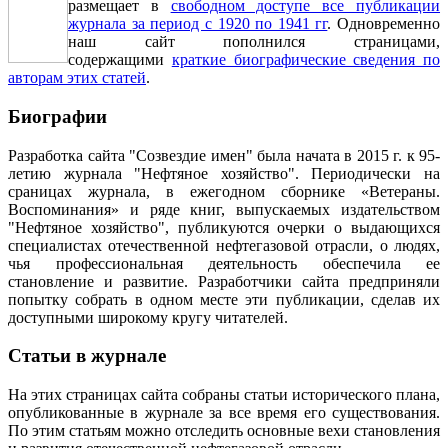
размещает в
свободном доступе все публикации
журнала за период с 1920 по 1941 гг
. Одновременно
наш сайт пополнился страницами,
содержащими
краткие биографические сведения по
авторам этих статей
.
Биографии
Разработка сайта "Созвездие имен" была начата в 2015 г. к 95-
летию журнала "Нефтяное хозяйство". Периодически на
сраницах журнала, в ежегодном сборнике «Ветераны.
Воспоминания» и ряде книг, выпускаемых издательством
"Нефтяное хозяйство", публикуются очерки о выдающихся
специалистах отечественной нефтегазовой отрасли, о людях,
чья профессиональная деятельность обеспечила ее
становление и развитие. Разработчики сайта предприняли
попытку собрать в одном месте эти публикации, сделав их
доступными широкому кругу читателей.
Статьи в журнале
На этих страницах сайта собраны статьи исторического плана,
опубликованные в журнале за все время его существования.
По этим статьям можно отследить основные вехи становления