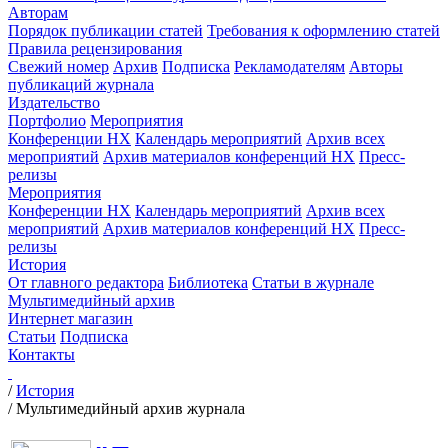
Авторам
Порядок публикации статей
Требования к оформлению статей
Правила рецензирования
Свежий номер
Архив
Подписка
Рекламодателям
Авторы
публикаций журнала
Издательство
Портфолио
Мероприятия
Конференции НХ
Календарь мероприятий
Архив всех
мероприятий
Архив материалов конференций НХ
Пресс-
релизы
Мероприятия
Конференции НХ
Календарь мероприятий
Архив всех
мероприятий
Архив материалов конференций НХ
Пресс-
релизы
История
От главного редактора
Библиотека
Статьи в журнале
Мультимедийный архив
Интернет магазин
Статьи
Подписка
Контакты
/
История
/
Мультимедийный архив журнала