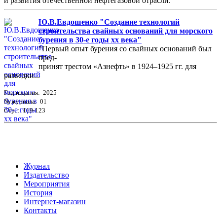
и развития отечественной нефтегазовой отрасли.
Ю.В.Евдошенко "Создание технологий
строительства свайных оснований для морского
бурения в 30-е годы хх века"
"Первый опыт бурения со свайных оснований был
пред-
принят трестом «Азнефть» в 1924–1925 гг. для
разведки...
Год издания: 2025
№ журнала: 01
Стр. : 119-123
Журнал
Издательство
Мероприятия
История
Интернет-магазин
Контакты