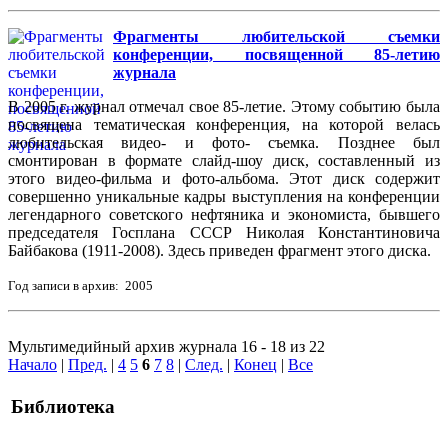
Фрагменты любительской съемки
конференции, посвященной 85-летию
журнала
В 2005 г. журнал отмечал свое 85-летие. Этому событию была
посвящена тематическая конференция, на которой велась
любительская видео- и фото- съемка. Позднее был
смонтирован в формате слайд-шоу диск, составленный из
этого видео-фильма и фото-альбома. Этот диск содержит
совершенно уникальные кадры выступления на конференции
легендарного советского нефтяника и экономиста, бывшего
председателя Госплана СССР Николая Константиновича
Байбакова (1911-2008). Здесь приведен фрагмент этого диска.
Год записи в архив: 2005
Мультимедийный архив журнала 16 - 18 из 22
Начало
|
Пред.
|
4
5
6
7
8
|
След.
|
Конец
|
Все
Библиотека