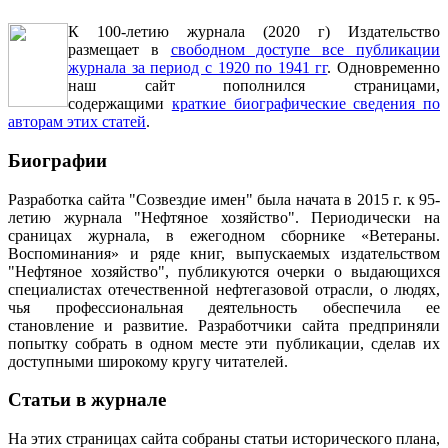
К 100-летию журнала (2020 г) Издательство
размещает в
свободном доступе все публикации
журнала за период с 1920 по 1941 гг
. Одновременно
наш сайт пополнился страницами,
содержащими
краткие биографические сведения по
авторам этих статей
.
Биографии
Разработка сайта "Созвездие имен" была начата в 2015 г. к 95-
летию журнала "Нефтяное хозяйство". Периодически на
сраницах журнала, в ежегодном сборнике «Ветераны.
Воспоминания» и ряде книг, выпускаемых издательством
"Нефтяное хозяйство", публикуются очерки о выдающихся
специалистах отечественной нефтегазовой отрасли, о людях,
чья профессиональная деятельность обеспечила ее
становление и развитие. Разработчики сайта предприняли
попытку собрать в одном месте эти публикации, сделав их
доступными широкому кругу читателей.
Статьи в журнале
На этих страницах сайта собраны статьи исторического плана,