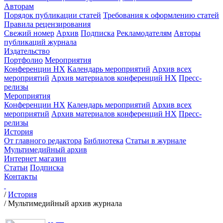
Авторам
Порядок публикации статей
Требования к оформлению статей
Правила рецензирования
Свежий номер
Архив
Подписка
Рекламодателям
Авторы
публикаций журнала
Издательство
Портфолио
Мероприятия
Конференции НХ
Календарь мероприятий
Архив всех
мероприятий
Архив материалов конференций НХ
Пресс-
релизы
Мероприятия
Конференции НХ
Календарь мероприятий
Архив всех
мероприятий
Архив материалов конференций НХ
Пресс-
релизы
История
От главного редактора
Библиотека
Статьи в журнале
Мультимедийный архив
Интернет магазин
Статьи
Подписка
Контакты
/
История
/
Мультимедийный архив журнала