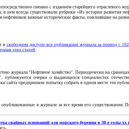
осредственно связано с изданием старейшего отраслевого журн
ла, в нем всегда существовали рубрики «Из истории развития 
ия нефтяников важные исторические факты, повлиявшие на разви
ет в
свободном доступе все публикации журнала за период с 192
торам этих статей
.
95-летию журнала "Нефтяное хозяйство". Периодически на сраниц
о", публикуются очерки о выдающихся специалистах отечестве
чики сайта предприняли попытку собрать в одном месте эти пуб
, опубликованные в журнале за все время его существования. 
ва свайных оснований для морского бурения в 30-е годы хх 
ед-