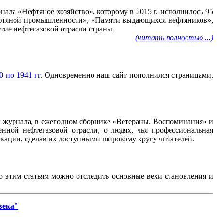
ала «Нефтяное хозяйство», которому в 2015 г. исполнилось 95
нефтяной промышленности», «Памяти выдающихся нефтяников»,
тие нефтегазовой отрасли страны.
(читать полностью ...)
0 по 1941 гг
. Одновременно наш сайт пополнился страницами,
ах журнала, в ежегодном сборнике «Ветераны. Воспоминания» и
нной нефтегазовой отрасли, о людях, чья профессиональная
ликации, сделав их доступными широкому кругу читателей.
По этим статьям можно отследить основные вехи становления и
века"