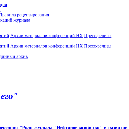
ция
м
Правила рецензирования
каций журнала
иятий
Архив материалов конференций НХ
Пресс-релизы
иятий
Архив материалов конференций НХ
Пресс-релизы
дийный архив
его"
ренция "Роль журнала "Нефтяное хозяйство" в развитии н