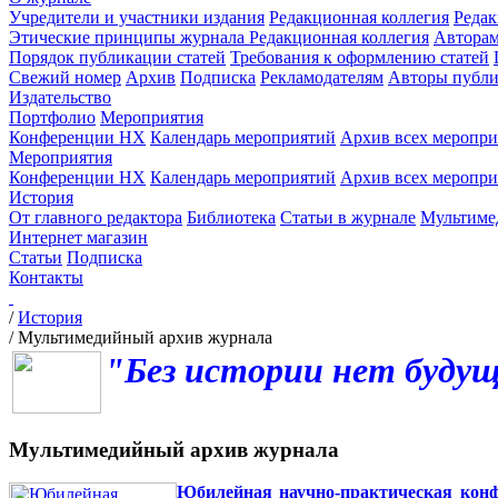
Учредители и участники издания
Редакционная коллегия
Редак
Этические принципы журнала
Редакционная коллегия
Автора
Порядок публикации статей
Требования к оформлению статей
Свежий номер
Архив
Подписка
Рекламодателям
Авторы публи
Издательство
Портфолио
Мероприятия
Конференции НХ
Календарь мероприятий
Архив всех меропр
Мероприятия
Конференции НХ
Календарь мероприятий
Архив всех меропр
История
От главного редактора
Библиотека
Статьи в журнале
Мультиме
Интернет магазин
Статьи
Подписка
Контакты
/
История
/
Мультимедийный архив журнала
"Без истории нет будущ
Мультимедийный архив журнала
Юбилейная научно-практическая конфе