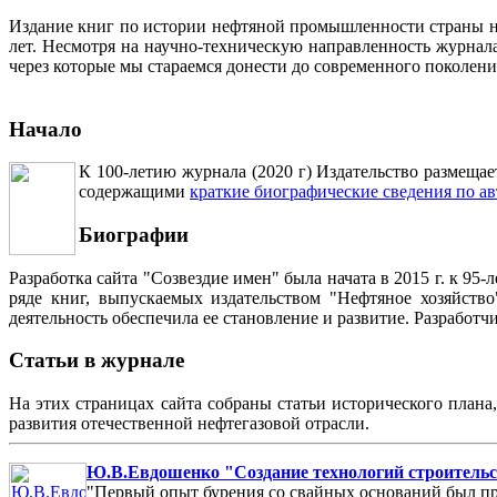
Издание книг по истории нефтяной промышленности страны неп
лет. Несмотря на научно-техническую направленность журна
через которые мы стараемся донести до современного поколен
Начало
К 100-летию журнала (2020 г) Издательство размеща
содержащими
краткие биографические сведения по ав
Биографии
Разработка сайта "Созвездие имен" была начата в 2015 г. к 
ряде книг, выпускаемых издательством "Нефтяное хозяйств
деятельность обеспечила ее становление и развитие. Разработ
Статьи в журнале
На этих страницах сайта собраны статьи исторического плана
развития отечественной нефтегазовой отрасли.
Ю.В.Евдошенко "Создание технологий строительст
"Первый опыт бурения со свайных оснований был пр