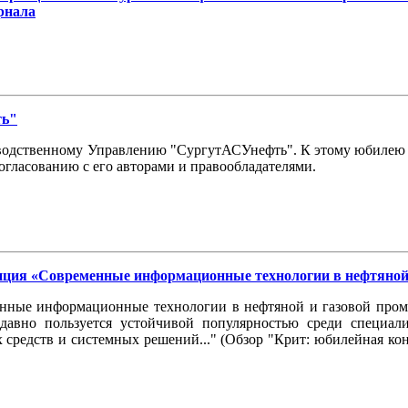
рнала
ть"
изводственному Управлению "СургутАСУнефть". К этому юбилею 
огласованию с его авторами и правообладателями.
нция «Современные информационные технологии в нефтяной
нные информационные технологии в нефтяной и газовой промы
давно пользуется устойчивой популярностью среди специали
 средств и системных решений..." (Обзор "Крит: юбилейная ко