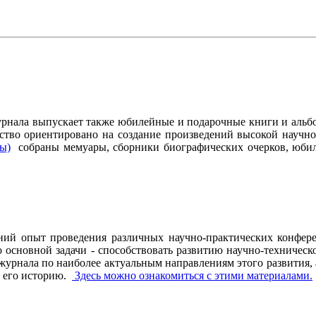
журнала выпускает также юбилейные и подарочные книги и альб
ство ориентировано на создание произведений высокой научно
ры)
собраны мемуары, сборники биографических очерков, юбиле
ний опыт проведения различных научно-практических конфере
основной задачи - способствовать развитию научно-техническо
рнала по наиболее актуальным направлениям этого развития, а 
ь его историю.
Здесь можно ознакомиться с этими материалами
.