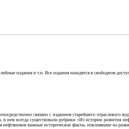
ейные издания и т.п. Все издания находятся в свободном досту
осредственно связано с изданием старейшего отраслевого журн
ла, в нем всегда существовали рубрики «Из истории развития 
ия нефтяников важные исторические факты, повлиявшие на разви