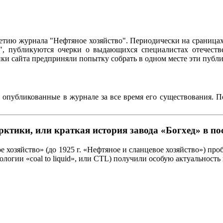
95-летию журнала "Нефтяное хозяйство". Периодически на сраниц
о", публикуются очерки о выдающихся специалистах отечестве
чики сайта предприняли попытку собрать в одном месте эти пуб
, опубликованные в журнале за все время его существования. 
тики, или краткая история завода «Богхед» в пос
е хозяйство» (до 1925 г. «Нефтяное и сланцевое хозяйство») п
огии «coal to liquid», или CTL) получили особую актуальность 