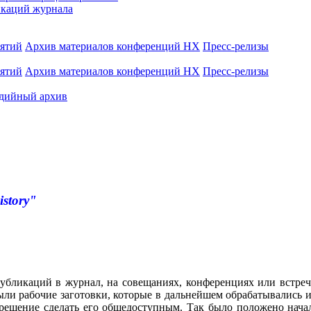
каций журнала
иятий
Архив материалов конференций НХ
Пресс-релизы
иятий
Архив материалов конференций НХ
Пресс-релизы
дийный архив
istory"
убликаций в журнал, на совещаниях, конференциях или встреч
ли рабочие заготовки, которые в дальнейшем обрабатывались и
 решение сделать его общедоступным. Так было положено нача