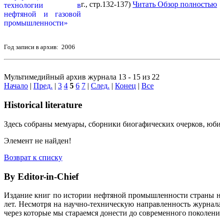
г., стр.132-137)
Читать Обзор полностью
Год записи в архив: 2006
Мультимедийный архив журнала 13 - 15 из 22
Начало
|
Пред.
|
3
4
5
6
7
|
След.
|
Конец
|
Все
Historical literature
Здесь собраны мемуары, сборники биогафических очерков, юбил
Элемент не найден!
Возврат к списку
By Editor-in-Chief
Издание книг по истории нефтяной промышленности страны неп
лет. Несмотря на научно-техническую направленность журна
через которые мы стараемся донести до современного поколен