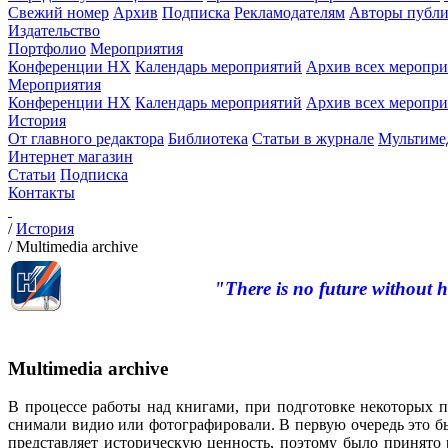
Свежий номер
Архив
Подписка
Рекламодателям
Авторы публи
Издательство
Портфолио
Мероприятия
Конференции НХ
Календарь мероприятий
Архив всех меропр
Мероприятия
Конференции НХ
Календарь мероприятий
Архив всех меропр
История
От главного редактора
Библиотека
Статьи в журнале
Мультиме
Интернет магазин
Статьи
Подписка
Контакты
/
История
/
Multimedia archive
"There is no future without h
Multimedia archive
В процессе работы над книгами, при подготовке некоторых п
снимали видио или фотографировали. В первую очередь это бы
представляет историческую ценность, поэтому было принято