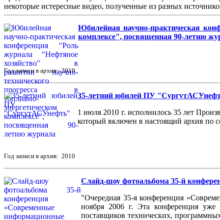
некоторые истересные видео, полученные из разных источнико
Юбилейная научно-практическая конфе
комплексе", посвященная 90-летию жу
Год записи в архив: 2010
35-летний юбилей ПУ "СургутАСУнеф
1 июля 2010 г. исполнилось 35 лет Про
который включен в настоящий архив по с
Год записи в архив: 2010
Слайд-шоу фотоальбома 35-й конфере
"Очередная 35-я конференция «Совреме
ноября 2006 г. Эта конференция уже 
поставщиков технических, программных