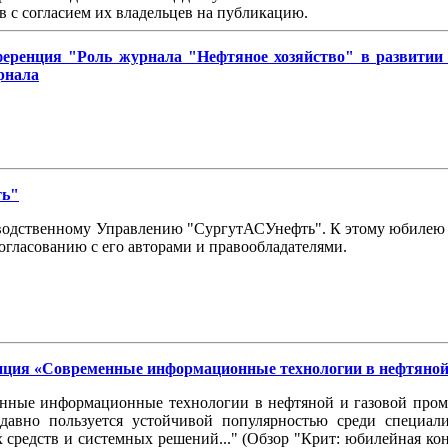
в с согласием их владельцев на публикацию.
ренция "Роль журнала "Нефтяное хозяйство" в развитии н
рнала
ть"
изводственному Управлению "СургутАСУнефть". К этому юбилею 
огласованию с его авторами и правообладателями.
нция «Современные информационные технологии в нефтяной
нные информационные технологии в нефтяной и газовой промы
давно пользуется устойчивой популярностью среди специали
 средств и системных решений..." (Обзор "Крит: юбилейная ко