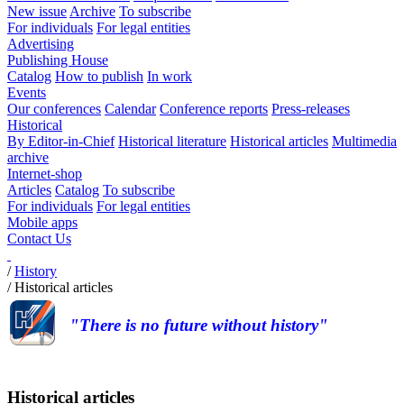
New issue
Archive
To subscribe
For individuals
For legal entities
Advertising
Publishing House
Catalog
How to publish
In work
Events
Our conferences
Calendar
Conference reports
Press-releases
Historical
By Editor-in-Chief
Historical literature
Historical articles
Multimedia
archive
Internet-shop
Articles
Catalog
To subscribe
For individuals
For legal entities
Mobile apps
Contact Us
/
History
/
Historical articles
"There is no future without history"
Historical articles