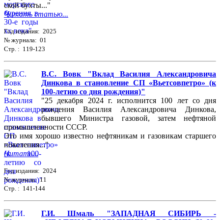
ской бухты..."
Читать статью...
Год издания: 2025
№ журнала: 01
Стр. : 119-123
В.С. Вовк "Вклад Василия Александровича
Динкова в становление СП «Вьетсовпетро» (к
100-летию со дня рождения)"
"25 декабря 2024 г. исполнится 100 лет со дня
рождения Василия Александровича Динкова,
бывшего Министра газовой, затем нефтяной
промышленности СССР.
Это имя хорошо известно нефтяникам и газовикам старшего
поколения..."
Читать...
Год издания: 2024
№ журнала: 11
Стр. : 141-144
Г.И. Шмаль "ЗАПАДНАЯ СИБИРЬ -