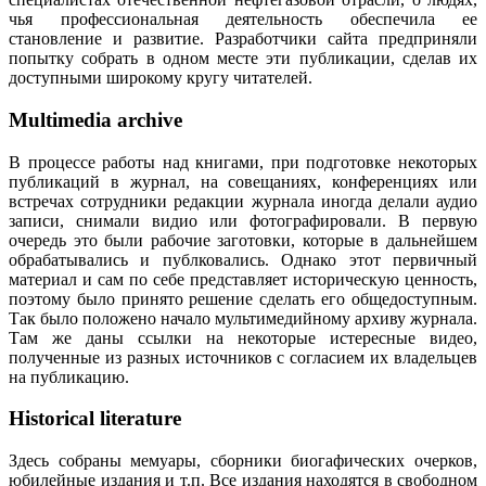
чья профессиональная деятельность обеспечила ее
становление и развитие. Разработчики сайта предприняли
попытку собрать в одном месте эти публикации, сделав их
доступными широкому кругу читателей.
Multimedia archive
В процессе работы над книгами, при подготовке некоторых
публикаций в журнал, на совещаниях, конференциях или
встречах сотрудники редакции журнала иногда делали аудио
записи, снимали видио или фотографировали. В первую
очередь это были рабочие заготовки, которые в дальнейшем
обрабатывались и публковались. Однако этот первичный
материал и сам по себе представляет историческую ценность,
поэтому было принято решение сделать его общедоступным.
Так было положено начало мультимедийному архиву журнала.
Там же даны ссылки на некоторые истересные видео,
полученные из разных источников с согласием их владельцев
на публикацию.
Historical literature
Здесь собраны мемуары, сборники биогафических очерков,
юбилейные издания и т.п. Все издания находятся в свободном