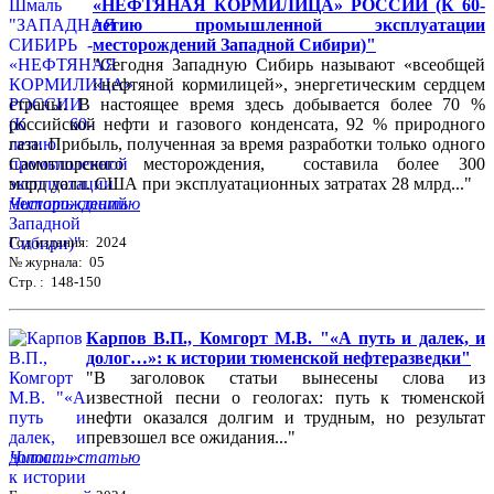
«НЕФТЯНАЯ КОРМИЛИЦА» РОССИИ (К 60-
летию промышленной эксплуатации
месторождений Западной Сибири)"
"Сегодня Западную Сибирь называют «всеобщей
«нефтяной кормилицей», энергетическим сердцем
страны. В настоящее время здесь добывается более 70 %
российской нефти и газового конденсата, 92 % природного
газа. Прибыль, полученная за время разработки только одного
Самотлорского месторождения, составила более 300
млрд долл. США при эксплуатационных затратах 28 млрд..."
Читать статью
Год издания: 2024
№ журнала: 05
Стр. : 148-150
Карпов В.П., Комгорт М.В. "«А путь и далек, и
долог…»: к истории тюменской нефтеразведки"
"В заголовок статьи вынесены слова из
известной песни о геологах: путь к тюменской
нефти оказался долгим и трудным, но результат
превзошел все ожидания..."
Читать статью