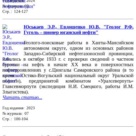
Год издания: 2024
№ журнала: 02
Стр. : 124-127
Юськаев Э.Р., Евдошенко Ю.В. "Геолог Р.Ф.
Гуголь – пионер юганской нефти"
Геолого-поисковые работы в Ханты-Мансийском
автономном округе, одном из основных районов
Западно-Сибирской нефтегазоносной провинции,
начались в октябре 1933 г. с проверки сведений о частном
бурении на нефть в начале ХХ века и поверхностных
нефтепроявлениях у с.Цингалы Самаровского района (в то
время – Остяко-Вогульский национальный округ Уральской
области), предпринятой комбинатом «Уралсеверпуть»
Главсевморпути (экспедиция Н.И. Смецкого, работы И.М.
Злыгостева).
Читать статью...
Год издания: 2023
№ журнала: 07
Стр. : 100-104