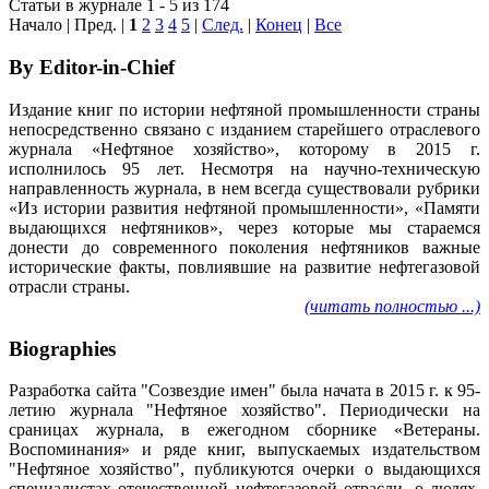
Статьи в журнале 1 - 5 из 174
Начало | Пред. |
1
2
3
4
5
|
След.
|
Конец
|
Все
By Editor-in-Chief
Издание книг по истории нефтяной промышленности страны
непосредственно связано с изданием старейшего отраслевого
журнала «Нефтяное хозяйство», которому в 2015 г.
исполнилось 95 лет. Несмотря на научно-техническую
направленность журнала, в нем всегда существовали рубрики
«Из истории развития нефтяной промышленности», «Памяти
выдающихся нефтяников», через которые мы стараемся
донести до современного поколения нефтяников важные
исторические факты, повлиявшие на развитие нефтегазовой
отрасли страны.
(читать полностью ...)
Biographies
Разработка сайта "Созвездие имен" была начата в 2015 г. к 95-
летию журнала "Нефтяное хозяйство". Периодически на
сраницах журнала, в ежегодном сборнике «Ветераны.
Воспоминания» и ряде книг, выпускаемых издательством
"Нефтяное хозяйство", публикуются очерки о выдающихся
специалистах отечественной нефтегазовой отрасли, о людях,