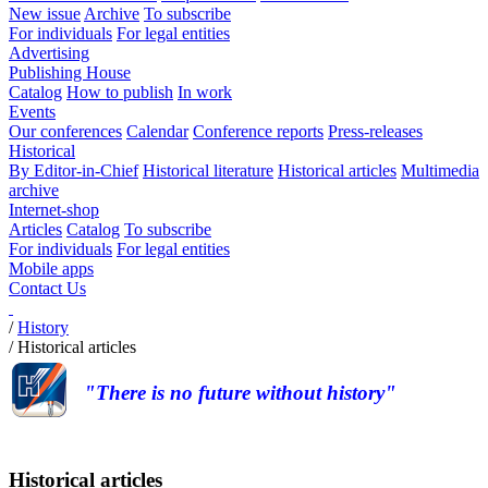
New issue
Archive
To subscribe
For individuals
For legal entities
Advertising
Publishing House
Catalog
How to publish
In work
Events
Our conferences
Calendar
Conference reports
Press-releases
Historical
By Editor-in-Chief
Historical literature
Historical articles
Multimedia
archive
Internet-shop
Articles
Catalog
To subscribe
For individuals
For legal entities
Mobile apps
Contact Us
/
History
/
Historical articles
"There is no future without history"
Historical articles