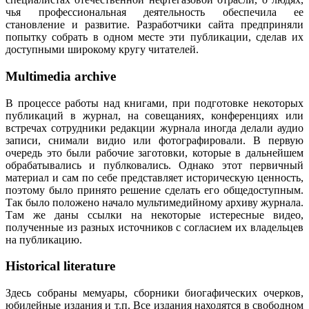
чья профессиональная деятельность обеспечила ее
становление и развитие. Разработчики сайта предприняли
попытку собрать в одном месте эти публикации, сделав их
доступными широкому кругу читателей.
Multimedia archive
В процессе работы над книгами, при подготовке некоторых
публикаций в журнал, на совещаниях, конференциях или
встречах сотрудники редакции журнала иногда делали аудио
записи, снимали видио или фотографировали. В первую
очередь это были рабочие заготовки, которые в дальнейшем
обрабатывались и публковались. Однако этот первичный
материал и сам по себе представляет историческую ценность,
поэтому было принято решение сделать его общедоступным.
Так было положено начало мультимедийному архиву журнала.
Там же даны ссылки на некоторые истересные видео,
полученные из разных источников с согласием их владельцев
на публикацию.
Historical literature
Здесь собраны мемуары, сборники биогафических очерков,
юбилейные издания и т.п. Все издания находятся в свободном