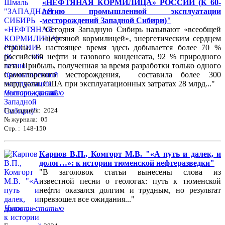
«НЕФТЯНАЯ КОРМИЛИЦА» РОССИИ (К 60-
летию промышленной эксплуатации
месторождений Западной Сибири)"
"Сегодня Западную Сибирь называют «всеобщей
«нефтяной кормилицей», энергетическим сердцем
страны. В настоящее время здесь добывается более 70 %
российской нефти и газового конденсата, 92 % природного
газа. Прибыль, полученная за время разработки только одного
Самотлорского месторождения, составила более 300
млрд долл. США при эксплуатационных затратах 28 млрд..."
Читать статью
Год издания: 2024
№ журнала: 05
Стр. : 148-150
Карпов В.П., Комгорт М.В. "«А путь и далек, и
долог…»: к истории тюменской нефтеразведки"
"В заголовок статьи вынесены слова из
известной песни о геологах: путь к тюменской
нефти оказался долгим и трудным, но результат
превзошел все ожидания..."
Читать статью