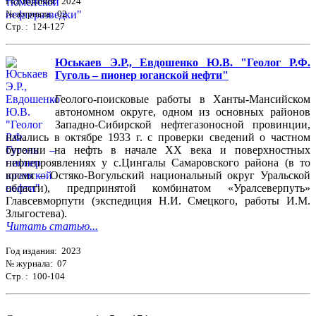
Год издания: 2024
№ журнала: 02
Стр. : 124-127
Юськаев Э.Р., Евдошенко Ю.В. "Геолог Р.Ф.
Гуголь – пионер юганской нефти"
Геолого-поисковые работы в Ханты-Мансийском
автономном округе, одном из основных районов
Западно-Сибирской нефтегазоносной провинции,
начались в октябре 1933 г. с проверки сведений о частном
бурении на нефть в начале ХХ века и поверхностных
нефтепроявлениях у с.Цингалы Самаровского района (в то
время – Остяко-Вогульский национальный округ Уральской
области), предпринятой комбинатом «Уралсеверпуть»
Главсевморпути (экспедиция Н.И. Смецкого, работы И.М.
Злыгостева).
Читать статью...
Год издания: 2023
№ журнала: 07
Стр. : 100-104