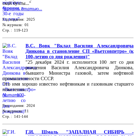
ской бухты..."
Читать статью...
Год издания: 2025
№ журнала: 01
Стр. : 119-123
В.С. Вовк "Вклад Василия Александровича
Динкова в становление СП «Вьетсовпетро» (к
100-летию со дня рождения)"
"25 декабря 2024 г. исполнится 100 лет со дня
рождения Василия Александровича Динкова,
бывшего Министра газовой, затем нефтяной
промышленности СССР.
Это имя хорошо известно нефтяникам и газовикам старшего
поколения..."
Читать...
Год издания: 2024
№ журнала: 11
Стр. : 141-144
Г.И. Шмаль "ЗАПАДНАЯ СИБИРЬ -