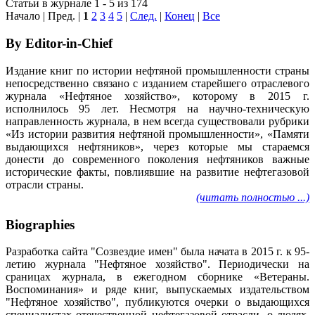
Статьи в журнале 1 - 5 из 174
Начало | Пред. |
1
2
3
4
5
|
След.
|
Конец
|
Все
By Editor-in-Chief
Издание книг по истории нефтяной промышленности страны
непосредственно связано с изданием старейшего отраслевого
журнала «Нефтяное хозяйство», которому в 2015 г.
исполнилось 95 лет. Несмотря на научно-техническую
направленность журнала, в нем всегда существовали рубрики
«Из истории развития нефтяной промышленности», «Памяти
выдающихся нефтяников», через которые мы стараемся
донести до современного поколения нефтяников важные
исторические факты, повлиявшие на развитие нефтегазовой
отрасли страны.
(читать полностью ...)
Biographies
Разработка сайта "Созвездие имен" была начата в 2015 г. к 95-
летию журнала "Нефтяное хозяйство". Периодически на
сраницах журнала, в ежегодном сборнике «Ветераны.
Воспоминания» и ряде книг, выпускаемых издательством
"Нефтяное хозяйство", публикуются очерки о выдающихся
специалистах отечественной нефтегазовой отрасли, о людях,