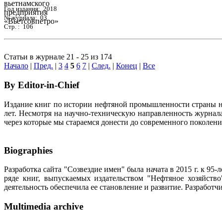
Год издания: 2018
№ журнала: 03
Стр. : 106
Статьи в журнале 21 - 25 из 174
Начало
|
Пред.
|
3
4
5
6
7
|
След.
|
Конец
|
Все
By Editor-in-Chief
Издание книг по истории нефтяной промышленности страны неп
лет. Несмотря на научно-техническую направленность журна
через которые мы стараемся донести до современного поколен
Biographies
Разработка сайта "Созвездие имен" была начата в 2015 г. к 
ряде книг, выпускаемых издательством "Нефтяное хозяйств
деятельность обеспечила ее становление и развитие. Разработ
Multimedia archive