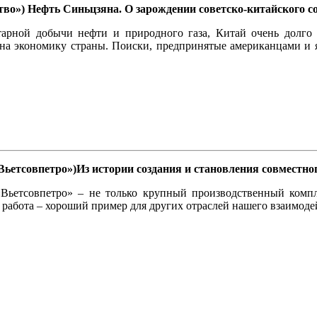
во») Нефть Синьцзяна. О зарождении советско-китайского со
арной добычи нефти и природного газа, Китай очень долго 
 на экономику страны. Поиски, предпринятые американцами и 
Вьетсовпетро»)Из истории создания и становления совместно
Вьетсовпетро» – не только крупный производственный компле
 работа – хороший пример для других отраслей нашего взаимоде