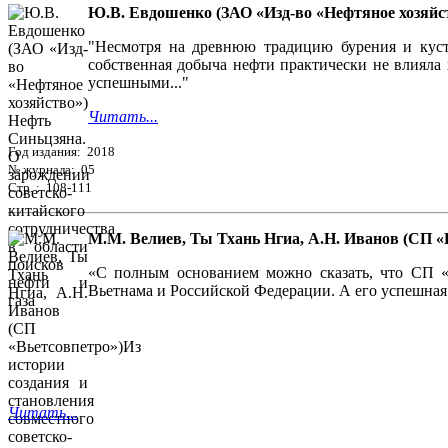
Ю.В. Евдошенко (ЗАО «Изд-во «Нефтяное хозяйст
"Несмотря на древнюю традицию бурения и куст
собственная добыча нефти практически не влияла
успешными..."
Читать...
Год издания: 2018
№ журнала: 05
Стр. : 108-111
М.М. Велиев, Ты Тхань Нгиа, А.Н. Иванов (СП «
«С полным основанием можно сказать, что СП «
Вьетнама и Российской Федерации. А его успешная
Читать...