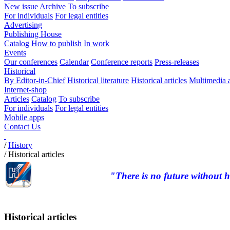
New issue
Archive
To subscribe
For individuals
For legal entities
Advertising
Publishing House
Catalog
How to publish
In work
Events
Our conferences
Calendar
Conference reports
Press-releases
Historical
By Editor-in-Chief
Historical literature
Historical articles
Multimedia 
Internet-shop
Articles
Catalog
To subscribe
For individuals
For legal entities
Mobile apps
Contact Us
/
History
/
Historical articles
"There is no future without h
Historical articles