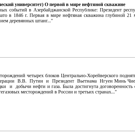
ческий университет) О первой в мире нефтяной скважине
льных событий в Азербайджанской Республике: Президент рес
ато в 1846 г. Первая в мире нефтяная скважина глубиной 21
ием деревянных штанг..."
орождений четырех блоков Центрально-Хорейверского подня
Федерации В.В. Путин и Президент Вьетнама Нгуен Минь Чи
ки и добычи нефти и газа. Была достигнута договоренность
егазовых месторождений в России и третьих странах..."