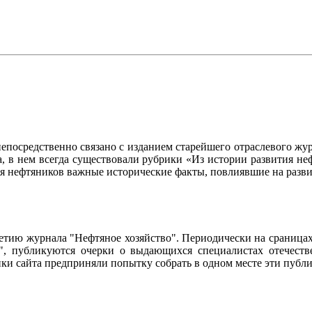
осредственно связано с изданием старейшего отраслевого журн
ла, в нем всегда существовали рубрики «Из истории развития 
ия нефтяников важные исторические факты, повлиявшие на разви
95-летию журнала "Нефтяное хозяйство". Периодически на сраниц
о", публикуются очерки о выдающихся специалистах отечестве
чики сайта предприняли попытку собрать в одном месте эти пуб