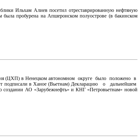
публики Ильхам Алиев посетил отреставрированную нефтяную
 м была пробурена на Апшеронском полуострове (в бакинском
тия (ЦХП) в Ненецком автономном округе было положено в
ет подписали в Ханое (Вьетнам) Декларацию о дальнейшем
 о создании АО «Зарубежнефть» и КНГ «Петровьетнам» новой