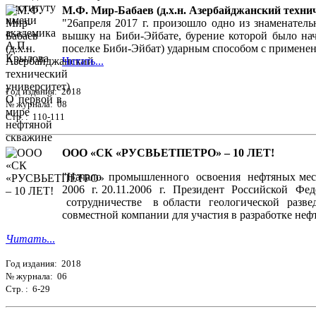
М.Ф. Мир-Бабаев (д.х.н. Азербайджанский техни
"26апреля 2017 г. произошло одно из знаменате
вышку на Биби-Эйбате, бурение которой было нач
поселке Биби-Эйбат) ударным способом с применен
Читать...
Год издания: 2018
№ журнала: 08
Стр. : 110-111
ООО «СК «РУСВЬЕТПЕТРО» – 10 ЛЕТ!
"Начало промышленного освоения нефтяных мест
2006 г. 20.11.2006 г. Президент Российской 
сотрудничестве в области геологической развед
совместной компании для участия в разработке нефт
Читать
...
Год издания: 2018
№ журнала: 06
Стр. : 6-29