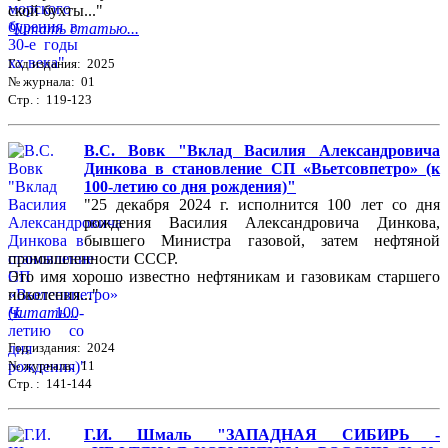
ской бухты..."
Читать статью...
Год издания: 2025
№ журнала: 01
Стр. : 119-123
В.С. Вовк "Вклад Василия Александровича
Динкова в становление СП «Вьетсовпетро» (к
100-летию со дня рождения)"
"25 декабря 2024 г. исполнится 100 лет со дня
рождения Василия Александровича Динкова,
бывшего Министра газовой, затем нефтяной
промышленности СССР.
Это имя хорошо известно нефтяникам и газовикам старшего
поколения..."
Читать...
Год издания: 2024
№ журнала: 11
Стр. : 141-144
Г.И. Шмаль "ЗАПАДНАЯ СИБИРЬ -