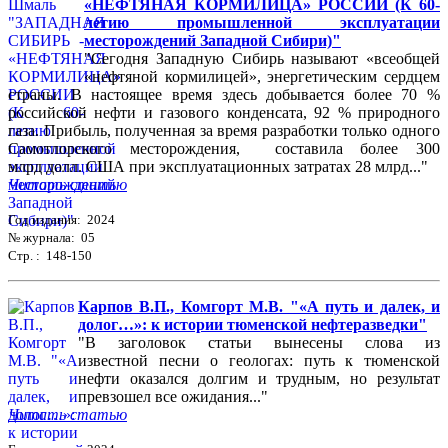
«НЕФТЯНАЯ КОРМИЛИЦА» РОССИИ (К 60-
летию промышленной эксплуатации
месторождений Западной Сибири)"
"Сегодня Западную Сибирь называют «всеобщей
«нефтяной кормилицей», энергетическим сердцем
страны. В настоящее время здесь добывается более 70 %
российской нефти и газового конденсата, 92 % природного
газа. Прибыль, полученная за время разработки только одного
Самотлорского месторождения, составила более 300
млрд долл. США при эксплуатационных затратах 28 млрд..."
Читать статью
Год издания: 2024
№ журнала: 05
Стр. : 148-150
Карпов В.П., Комгорт М.В. "«А путь и далек, и
долог…»: к истории тюменской нефтеразведки"
"В заголовок статьи вынесены слова из
известной песни о геологах: путь к тюменской
нефти оказался долгим и трудным, но результат
превзошел все ожидания..."
Читать статью