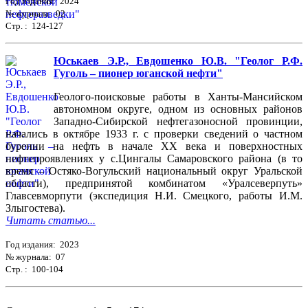
Год издания: 2024
№ журнала: 02
Стр. : 124-127
Юськаев Э.Р., Евдошенко Ю.В. "Геолог Р.Ф.
Гуголь – пионер юганской нефти"
Геолого-поисковые работы в Ханты-Мансийском
автономном округе, одном из основных районов
Западно-Сибирской нефтегазоносной провинции,
начались в октябре 1933 г. с проверки сведений о частном
бурении на нефть в начале ХХ века и поверхностных
нефтепроявлениях у с.Цингалы Самаровского района (в то
время – Остяко-Вогульский национальный округ Уральской
области), предпринятой комбинатом «Уралсеверпуть»
Главсевморпути (экспедиция Н.И. Смецкого, работы И.М.
Злыгостева).
Читать статью...
Год издания: 2023
№ журнала: 07
Стр. : 100-104