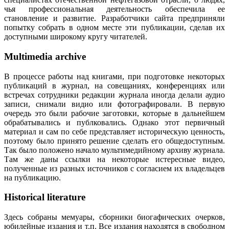
чья профессиональная деятельность обеспечила ее
становление и развитие. Разработчики сайта предприняли
попытку собрать в одном месте эти публикации, сделав их
доступными широкому кругу читателей.
Multimedia archive
В процессе работы над книгами, при подготовке некоторых
публикаций в журнал, на совещаниях, конференциях или
встречах сотрудники редакции журнала иногда делали аудио
записи, снимали видио или фотографировали. В первую
очередь это были рабочие заготовки, которые в дальнейшем
обрабатывались и публковались. Однако этот первичный
материал и сам по себе представляет историческую ценность,
поэтому было принято решение сделать его общедоступным.
Так было положено начало мультимедийному архиву журнала.
Там же даны ссылки на некоторые истересные видео,
полученные из разных источников с согласием их владельцев
на публикацию.
Historical literature
Здесь собраны мемуары, сборники биогафических очерков,
юбилейные издания и т.п. Все издания находятся в свободном