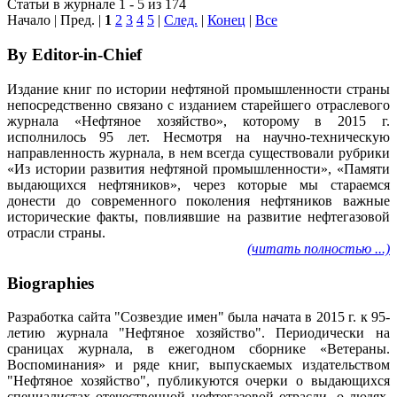
Статьи в журнале 1 - 5 из 174
Начало | Пред. |
1
2
3
4
5
|
След.
|
Конец
|
Все
By Editor-in-Chief
Издание книг по истории нефтяной промышленности страны
непосредственно связано с изданием старейшего отраслевого
журнала «Нефтяное хозяйство», которому в 2015 г.
исполнилось 95 лет. Несмотря на научно-техническую
направленность журнала, в нем всегда существовали рубрики
«Из истории развития нефтяной промышленности», «Памяти
выдающихся нефтяников», через которые мы стараемся
донести до современного поколения нефтяников важные
исторические факты, повлиявшие на развитие нефтегазовой
отрасли страны.
(читать полностью ...)
Biographies
Разработка сайта "Созвездие имен" была начата в 2015 г. к 95-
летию журнала "Нефтяное хозяйство". Периодически на
сраницах журнала, в ежегодном сборнике «Ветераны.
Воспоминания» и ряде книг, выпускаемых издательством
"Нефтяное хозяйство", публикуются очерки о выдающихся
специалистах отечественной нефтегазовой отрасли, о людях,