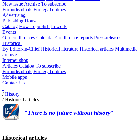
New issue
Archive
To subscribe
For individuals
For legal entities
Advertising
Publishing House
Catalog
How to publish
In work
Events
Our conferences
Calendar
Conference reports
Press-releases
Historical
By Editor-in-Chief
Historical literature
Historical articles
Multimedia
archive
Internet-shop
Articles
Catalog
To subscribe
For individuals
For legal entities
Mobile apps
Contact Us
/
History
/
Historical articles
"There is no future without history"
Historical articles