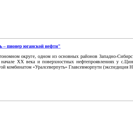
ь – пионер юганской нефти"
ономном округе, одном из основных районов Западно-Сибирско
 начале ХХ века и поверхностных нефтепроявлениях у с.Цин
той комбинатом «Уралсеверпуть» Главсевморпути (экспедиция Н.