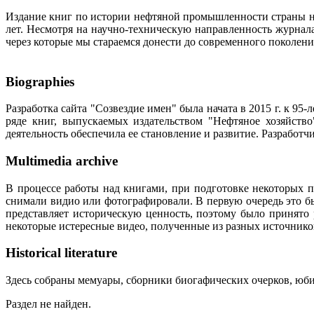
Издание книг по истории нефтяной промышленности страны неп
лет. Несмотря на научно-техническую направленность журна
через которые мы стараемся донести до современного поколен
Biographies
Разработка сайта "Созвездие имен" была начата в 2015 г. к 
ряде книг, выпускаемых издательством "Нефтяное хозяйств
деятельность обеспечила ее становление и развитие. Разработ
Multimedia archive
В процессе работы над книгами, при подготовке некоторых п
снимали видио или фотографировали. В первую очередь это бы
представляет историческую ценность, поэтому было принято
некоторые истересные видео, полученные из разных источнико
Historical literature
Здесь собраны мемуары, сборники биогафических очерков, юбил
Раздел не найден.