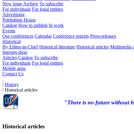
New issue
Archive
To subscribe
For individuals
For legal entities
Advertising
Publishing House
Catalog
How to publish
In work
Events
Our conferences
Calendar
Conference reports
Press-releases
Historical
By Editor-in-Chief
Historical literature
Historical articles
Multimedia 
Internet-shop
Articles
Catalog
To subscribe
For individuals
For legal entities
Mobile apps
Contact Us
/
History
/
Historical articles
"There is no future without h
Historical articles