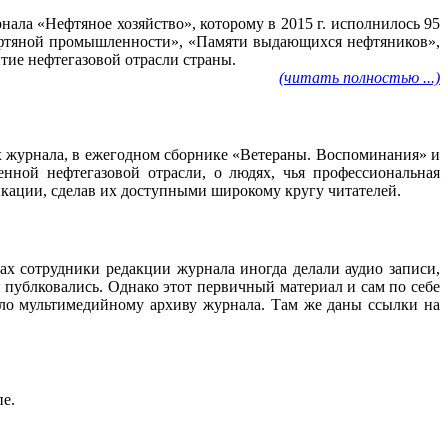
ала «Нефтяное хозяйство», которому в 2015 г. исполнилось 95
нефтяной промышленности», «Памяти выдающихся нефтяников»,
тие нефтегазовой отрасли страны.
(читать полностью ...)
ах журнала, в ежегодном сборнике «Ветераны. Воспоминания» и
нной нефтегазовой отрасли, о людях, чья профессиональная
ликации, сделав их доступными широкому кругу читателей.
ах сотрудники редакции журнала иногда делали аудио записи,
 публковались. Однако этот первичный материал и сам по себе
ало мультимедийному архиву журнала. Там же даны ссылки на
пе.