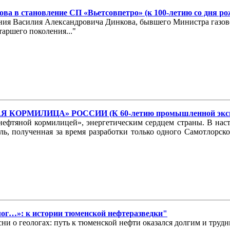
ва в становление СП «Вьетсовпетро» (к 100-летию со дня р
ждения Василия Александровича Динкова, бывшего Министра газ
аршего поколения..."
КОРМИЛИЦА» РОССИИ (К 60-летию промышленной эксплу
фтяной кормилицей», энергетическим сердцем страны. В насто
ыль, полученная за время разработки только одного Самотлорс
олог…»: к истории тюменской нефтеразведки"
ни о геологах: путь к тюменской нефти оказался долгим и трудн