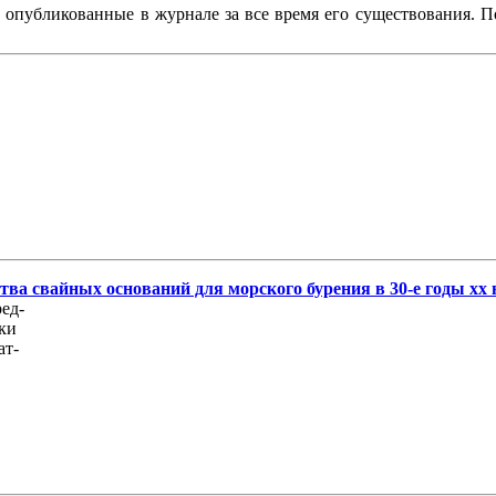
, опубликованные в журнале за все время его существования. 
ва свайных оснований для морского бурения в 30-е годы хх 
ед-
дки
ат-