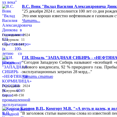
В.С. Вовк "Вклад Василия Александровича Динко
"25 декабря 2024 г. исполнится 100 лет со дня ро
Это имя хорошо известно нефтяникам и газовикам ст
Читать...
Год издания: 2024
№ журнала: 11
Стр. : 141-144
Г.И. Шмаль "ЗАПАДНАЯ СИБИРЬ - «НЕФТЯНАЯ 
"Сегодня Западную Сибирь называют «всеобщей «не
газового конденсата, 92 % природного газа. Приб
эксплуатационных затратах 28 млрд..."
Читать статью
Год издания: 2024
№ журнала: 05
Стр. : 148-150
Карпов В.П., Комгорт М.В. "«А путь и далек, и д
"В заголовок статьи вынесены слова из известной пес