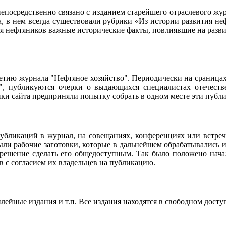
осредственно связано с изданием старейшего отраслевого журн
ла, в нем всегда существовали рубрики «Из истории развития 
ия нефтяников важные исторические факты, повлиявшие на разви
95-летию журнала "Нефтяное хозяйство". Периодически на сраниц
о", публикуются очерки о выдающихся специалистах отечестве
чики сайта предприняли попытку собрать в одном месте эти пуб
убликаций в журнал, на совещаниях, конференциях или встреч
ли рабочие заготовки, которые в дальнейшем обрабатывались и
 решение сделать его общедоступным. Так было положено нач
в с согласием их владельцев на публикацию.
ейные издания и т.п. Все издания находятся в свободном досту