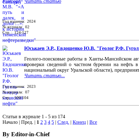
Читать статью
Год издания: 2024
№ журнала: 02
Стр. : 124-127
Юськаев Э.Р., Евдошенко Ю.В. "Геолог Р.Ф. Гугол
Геолого-поисковые работы в Ханты-Мансийском авт
проверки сведений о частном бурении на нефть в
национальный округ Уральской области), предприня
Читать статью...
Год издания: 2023
№ журнала: 07
Стр. : 100-104
Статьи в журнале 1 - 5 из 174
Начало | Пред. |
1
2
3
4
5
|
След.
|
Конец
|
Все
By Editor-in-Chief