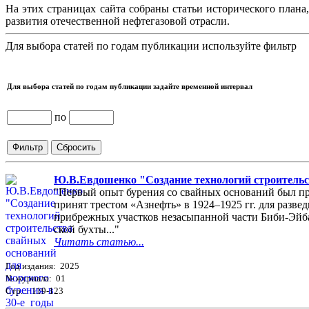
На этих страницах сайта собраны статьи исторического плана
развития отечественной нефтегазовой отрасли.
Для выбора статей по годам публикации используйте фильтр
Для выбора статей по годам публикации задайте временной интервал
по
Ю.В.Евдошенко "Создание технологий строительст
"Первый опыт бурения со свайных оснований был пр
принят трестом «Азнефть» в 1924–1925 гг. для разве
прибрежных участков незасыпанной части Биби-Эйб
ской бухты..."
Читать статью...
Год издания: 2025
№ журнала: 01
Стр. : 119-123