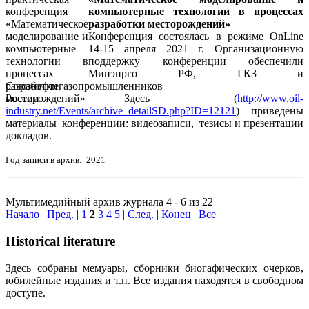
компьютерные технологии в процессах
разработки месторождений»
Конференция состоялась в режиме OnLine
14-15 апреля 2021 г. Организационную
поддержку конференции обеспечили
Минэнрго РФ, ГКЗ и
Союзнефтегазопромышленников
России Здесь (
http://www.oil-
industry.net/Events/archive_detailSD.php?ID=12121
) приведены
материалы конференции: видеозаписи, тезисы и презентации
докладов.
Год записи в архив: 2021
Мультимедийный архив журнала 4 - 6 из 22
Начало
|
Пред.
|
1
2
3
4
5
|
След.
|
Конец
|
Все
Historical literature
Здесь собраны мемуары, сборники биогафических очерков,
юбилейные издания и т.п. Все издания находятся в свободном
доступе.