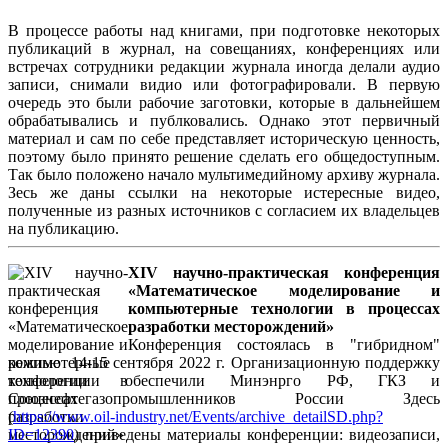
В процессе работы над книгами, при подготовке некоторых
публикаций в журнал, на совещаниях, конференциях или
встречах сотрудники редакции журнала иногда делали аудио
записи, снимали видио или фотографировали. В первую
очередь это были рабочие заготовки, которые в дальнейшем
обрабатывались и публковались. Однако этот первичный
материал и сам по себе представляет историческую ценность,
поэтому было принято решение сделать его общедоступным.
Так было положено начало мультимедийному архиву журнала.
Зесь же даны ссылки на некоторые истересные видео,
полученные из разных источников с согласием их владельцев
на публикацию.
XIV научно-практическая конференция
«Математическое моделирование и
компьютерные технологии в процессах
разработки месторождений»
Конференция состоялась в "гибридном"
режиме 14-15 сентября 2022 г. Организационную поддержку
конференции обеспечили Минэнрго РФ, ГКЗ и
Союзнефтегазопромышленников России Здесь
(
https://www.oil-industry.net/Events/archive_detailSD.php?
ID=12390
) приведены материалы конференции: видеозаписи,