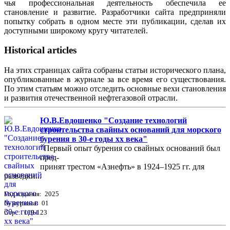
чья профессиональная деятельность обеспечила ее
становление и развитие. Разработчики сайта предприняли
попытку собрать в одном месте эти публикации, сделав их
доступными широкому кругу читателей.
Historical articles
На этих страницах сайта собраны статьи исторического плана,
опубликованные в журнале за все время его существования.
По этим статьям можно отследить основные вехи становления
и развития отечественной нефтегазовой отрасли.
Ю.В.Евдошенко "Создание технологий
строительства свайных оснований для морского
бурения в 30-е годы хх века"
"Первый опыт бурения со свайных оснований был
пред-
принят трестом «Азнефть» в 1924–1925 гг. для
разведки...
Год издания: 2025
№ журнала: 01
Стр. : 119-123