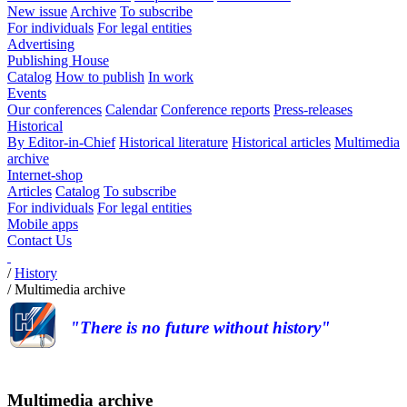
New issue
Archive
To subscribe
For individuals
For legal entities
Advertising
Publishing House
Catalog
How to publish
In work
Events
Our conferences
Calendar
Conference reports
Press-releases
Historical
By Editor-in-Chief
Historical literature
Historical articles
Multimedia
archive
Internet-shop
Articles
Catalog
To subscribe
For individuals
For legal entities
Mobile apps
Contact Us
/
History
/
Multimedia archive
"There is no future without history"
Multimedia archive