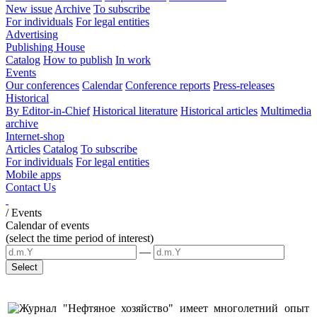
New issue
Archive
To subscribe
For individuals
For legal entities
Advertising
Publishing House
Catalog
How to publish
In work
Events
Our conferences
Calendar
Conference reports
Press-releases
Historical
By Editor-in-Chief
Historical literature
Historical articles
Multimedia
archive
Internet-shop
Articles
Catalog
To subscribe
For individuals
For legal entities
Mobile apps
Contact Us
/
Events
Calendar of events
(select the time period of interest)
—
Журнал "Нефтяное хозяйство" имеет многолетний опыт