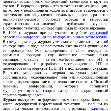
проведения различных конференций, семинаров и круглых
столов. В первую очередь - это читательские конференции,
на которых редакционная коллегия и авторы встречаются с
читателями для обсуждения актуальных вопросов развития
научно-технического прогресса отрасли и выработки
стратегических направлений публикаций журнала.
Постепенно тематика конференций была конкретизирована.
В 1996 г. журнал принял участие в работе
ежегодной
отраслевой конференции по информационным технологиям
.
В следующем году журнал уже стал соорганизатором этой
конференции, а позднее полностью взял на себя функции по
ее проведению. Эта конференция в свою очередь со
временем "породила" еще несколько: вначале были
семинары, ставшие затем конференциями по ИТ в
моделировании и разработке месторождений; ИТ в
проектировании объектов ТЭК; ИТ в исследовании скважин.
В этих мероприятиях журнал выступал уже как
соорганизатор (моделирование) или как информационный
спонсор (проектирование и исследование скважин). Полный
перечень конференций, которые организует
журнал, участвует как соорганизатор или информационный
спонсор приведен
здесь.
Журнал выступает информационным спонсором большого
числа мероприятий нефтегазовой тематики. С полным их
перечнем можно ознакомиться на страницах "
Календарь