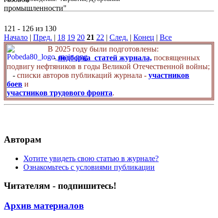
121 - 126 из 130
Начало
|
Пред.
|
18
19
20
21
22
|
След.
|
Конец
|
Все
В 2025 году были подготовлены:
-
подборка статей журнала,
посвященных
подвигу нефтяников в годы Великой Отечественной войны;
-
списки авторов публикаций журнала -
участников
боев
и
участников трудового фронта
.
Авторам
Хотите увидеть свою статью в журнале?
Ознакомьтесь с условиями публикации
Читателям - подпишитесь!
Архив материалов