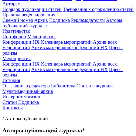
Авторам
Порядок публикации статей
Требования к оформлению статей
Правила рецензирования
Свежий номер
Архив
Подписка
Рекламодателям
Авторы
публикаций журнала
Издательство
Портфолио
Мероприятия
Конференции НХ
Календарь мероприятий
Архив всех
мероприятий
Архив материалов конференций НХ
Пресс-
релизы
Мероприятия
Конференции НХ
Календарь мероприятий
Архив всех
мероприятий
Архив материалов конференций НХ
Пресс-
релизы
История
От главного редактора
Библиотека
Статьи в журнале
Мультимедийный архив
Интернет магазин
Статьи
Подписка
Контакты
/
Авторы публикаций
Авторы публикаций журнала*