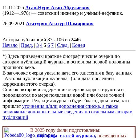
11.11.2025
Асан-Нури Асан Абдулаевич
(1912—1978) — советский инженер и учёный-нефтяник.
26.09.2021
Асатурян Асатур Шамирович
Авторы публикаций 87 - 106 из 2446
Начало
|
Пред.
|
3
4
5
6
7
|
След.
|
Конец
*) Здесь приведены краткие биографические очерки по
авторам публикаций журнала в основном первой половины
прошлого века.
В заголовке очерка указана дата его занесения в базу данных
"Авторы публикаций журнала" (или дата последней
коррекции этого очерка).
Список авторов и содержание очерков корректируются и
пополняются по мере появления новой или более точной
информации. Редакция журнала будет благодарна всем, кто
пришлет
уточнения и/или дополнения списка, а также
возможные дополнительные сведения по отдельным авторам
публикаций
.
В 2025 году были подготовлены:
-
подборка статей журнала,
посвященных