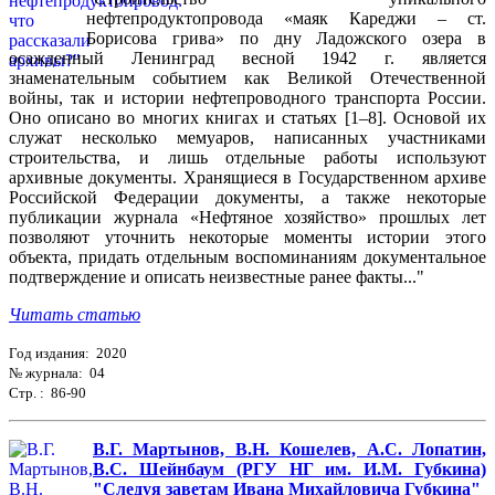
нефтепродуктопровода «маяк Кареджи – ст.
Борисова грива» по дну Ладожского озера в
осажденный Ленинград весной 1942 г. является
знаменательным событием как Великой Отечественной
войны, так и истории нефтепроводного транспорта России.
Оно описано во многих книгах и статьях [1–8]. Основой их
служат несколько мемуаров, написанных участниками
строительства, и лишь отдельные работы используют
архивные документы. Хранящиеся в Государственном архиве
Российской Федерации документы, а также некоторые
публикации журнала «Нефтяное хозяйство» прошлых лет
позволяют уточнить некоторые моменты истории этого
объекта, придать отдельным воспоминаниям документальное
подтверждение и описать неизвестные ранее факты..."
Читать статью
Год издания: 2020
№ журнала: 04
Стр. : 86-90
В.Г. Мартынов, В.Н. Кошелев, А.С. Лопатин,
В.С. Шейнбаум (РГУ НГ им. И.М. Губкина)
"Следуя заветам Ивана Михайловича Губкина"