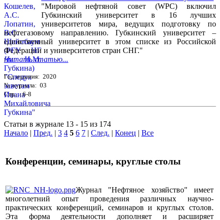
"Мировой нефтяной совет (WPC) включил
Губкинский университет в 16 лучших
университетов мира, ведущих подготовку по
нефтегазовому направлению. Губкинский университет –
единственный университет в этом списке из Российской
Федерации и университетов стран СНГ."
Читать статью...
Год издания: 2020
№ журнала: 03
Стр. : 6-8
Статьи в журнале 13 - 15 из 174
Начало
|
Пред.
|
3
4
5
6
7
|
След.
|
Конец
|
Все
Конференции, семинары, круглые столы
Журнал "Нефтяное хозяйство" имеет
многолетний опыт проведения различных научно-
практических конференций, семинаров и круглых столов.
Эта форма деятельности дополняет и расширяет