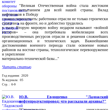
"Великая Отечественная война стала жестоким
испытанием для всей нашей страны. Вклад
нефтяников в Победу
сложно переоценить: работники отрасли не только героически
сражались на фронте, но и доблестно трудились
в тылу. Вторую мировую войну недаром называют «войной
моторов» – она потребовала мобилизации всех
производственных ресурсов отрасли и решения сложнейших
организационных и технических задач. Важнейшими
достижениями военного периода стали освоение новых
районов на востоке страны, технологическое перевооружение
и укрепление
материально-технической базы..."
Читать статью
Год издания: 2020
№ журнала: 05
Стр. : 6-9
Ю.В. Евдошенко "Ладожский
нефтепродуктопровод: что рассказали архивы?"
"Строительство уникального