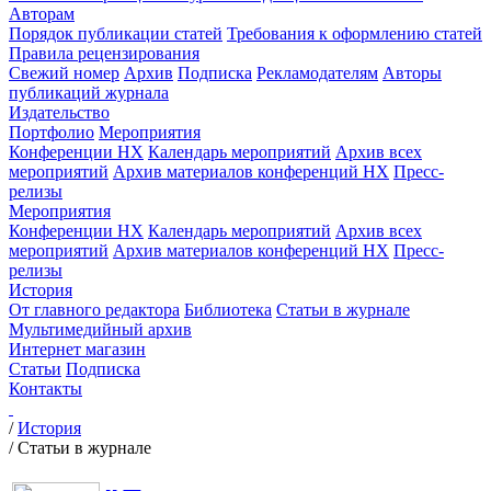
Авторам
Порядок публикации статей
Требования к оформлению статей
Правила рецензирования
Свежий номер
Архив
Подписка
Рекламодателям
Авторы
публикаций журнала
Издательство
Портфолио
Мероприятия
Конференции НХ
Календарь мероприятий
Архив всех
мероприятий
Архив материалов конференций НХ
Пресс-
релизы
Мероприятия
Конференции НХ
Календарь мероприятий
Архив всех
мероприятий
Архив материалов конференций НХ
Пресс-
релизы
История
От главного редактора
Библиотека
Статьи в журнале
Мультимедийный архив
Интернет магазин
Статьи
Подписка
Контакты
/
История
/
Статьи в журнале