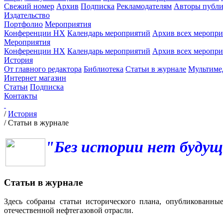
Свежий номер
Архив
Подписка
Рекламодателям
Авторы публи
Издательство
Портфолио
Мероприятия
Конференции НХ
Календарь мероприятий
Архив всех меропр
Мероприятия
Конференции НХ
Календарь мероприятий
Архив всех меропр
История
От главного редактора
Библиотека
Статьи в журнале
Мультиме
Интернет магазин
Статьи
Подписка
Контакты
/
История
/
Статьи в журнале
"Без истории нет будущ
Статьи в журнале
Здесь собраны статьи исторического плана, опубликованны
отечественной нефтегазовой отрасли.