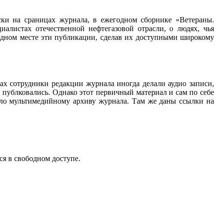
ески на сраницах журнала, в ежегодном сборнике «Ветераны.
алистах отечественной нефтегазовой отрасли, о людях, чья
 одном месте эти публикации, сделав их доступными широкому
ах сотрудники редакции журнала иногда делали аудио записи,
 публковались. Однако этот первичный материал и сам по себе
ало мультимедийному архиву журнала. Там же даны ссылки на
ся в свободном доступе.