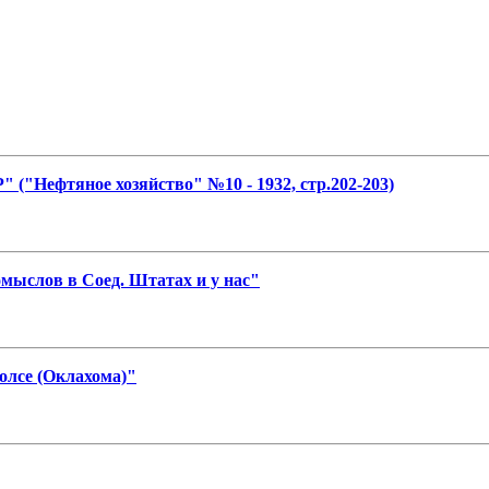
 ("Нефтяное хозяйство" №10 - 1932, стр.202-203)
мыслов в Соед. Штатах и у нас"
олсе (Оклахома)"