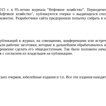
2015 г. к 95-летию журнала "Нефтяное хозяйство". Периодич
ефтяное хозяйство", публикуются очерки о выдающихся специ
 развитие. Разработчики сайта предприняли попытку собрать в
убликаций в журнал, на совещаниях, конференциях или встреч
ли рабочие заготовки, которые в дальнейшем обрабатывались и
 решение сделать его общедоступным. Так было положено нач
в с согласием их владельцев на публикацию.
их очерков, юбилейные издания и т.п. Все эти издания находят