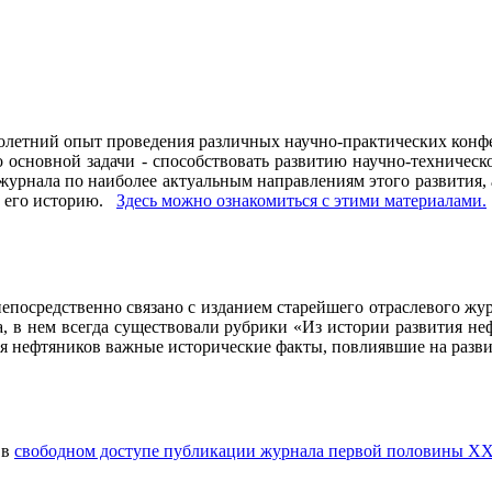
олетний опыт проведения различных научно-практических конфе
основной задачи - способствовать развитию научно-техническо
рнала по наиболее актуальным направлениям этого развития, а 
ь его историю.
Здесь можно ознакомиться с этими материалами
.
осредственно связано с изданием старейшего отраслевого журн
ла, в нем всегда существовали рубрики «Из истории развития 
ия нефтяников важные исторические факты, повлиявшие на разви
 в
свободном доступе публикации журнала первой половины ХХ