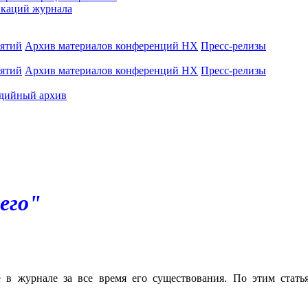
каций журнала
иятий
Архив материалов конференций НХ
Пресс-релизы
иятий
Архив материалов конференций НХ
Пресс-релизы
дийный архив
его"
е в журнале за все время его существования. По этим стат