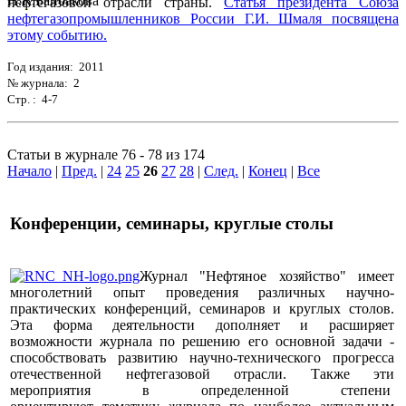
нефтегазовой отрасли страны.
Статья президента Союза
нефтегазопромышленников России Г.И. Шмаля посвящена
этому событию.
Год издания: 2011
№ журнала: 2
Стр. : 4-7
Статьи в журнале 76 - 78 из 174
Начало
|
Пред.
|
24
25
26
27
28
|
След.
|
Конец
|
Все
Конференции, семинары, круглые столы
Журнал "Нефтяное хозяйство" имеет
многолетний опыт проведения различных научно-
практических конференций, семинаров и круглых столов.
Эта форма деятельности дополняет и расширяет
возможности журнала по решению его основной задачи -
способствовать развитию научно-технического прогресса
отечественной нефтегазовой отрасли. Также эти
мероприятия в определенной степени