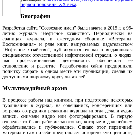
первой половины ХХ века
.
Биографии
Разработка сайта "Созвездие имен" была начата в 2015 г. к 95-
летию журнала "Нефтяное хозяйство". Периодически на
сраницах журнала, в ежегодном сборнике «Ветераны.
Воспоминания» и ряде книг, выпускаемых издательством
"Нефтяное хозяйство", публикуются очерки о выдающихся
специалистах отечественной нефтегазовой отрасли, о людях,
чья профессиональная деятельность обеспечила ее
становление и развитие. Разработчики сайта предприняли
попытку собрать в одном месте эти публикации, сделав их
доступными широкому кругу читателей.
Мультимедийный архив
В процессе работы над книгами, при подготовке некоторых
публикаций в журнал, на совещаниях, конференциях или
встречах сотрудники редакции журнала иногда делали аудио
записи, снимали видио или фотографировали. В первую
очередь это были рабочие заготовки, которые в дальнейшем
обрабатывались и публковались. Однако этот первичный
материал и сам по себе представляет историческую ценность,