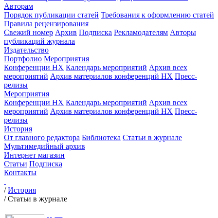
Авторам
Порядок публикации статей
Требования к оформлению статей
Правила рецензирования
Свежий номер
Архив
Подписка
Рекламодателям
Авторы
публикаций журнала
Издательство
Портфолио
Мероприятия
Конференции НХ
Календарь мероприятий
Архив всех
мероприятий
Архив материалов конференций НХ
Пресс-
релизы
Мероприятия
Конференции НХ
Календарь мероприятий
Архив всех
мероприятий
Архив материалов конференций НХ
Пресс-
релизы
История
От главного редактора
Библиотека
Статьи в журнале
Мультимедийный архив
Интернет магазин
Статьи
Подписка
Контакты
/
История
/
Статьи в журнале