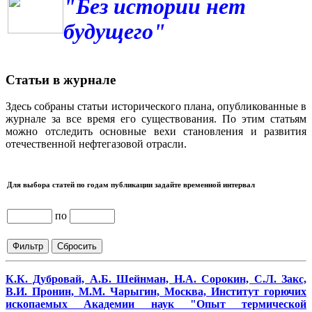
"Без истории нет
будущего"
Статьи в журнале
Здесь собраны статьи исторического плана, опубликованные в
журнале за все время его существования. По этим статьям
можно отследить основные вехи становления и развития
отечественной нефтегазовой отрасли.
Для выбора статей по годам публикации задайте временной интервал
по
К.К. Дубровай, А.Б. Шейнман, Н.А. Сорокин, С.Л. Закс,
В.И. Пронин, М.М. Чарыгин, Москва, Институт горючих
ископаемых Академии наук "Опыт термической