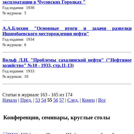
эксплоатации в Чусовских Городках "
Год издания: 1936
№ журнала: 5
А.А.Блохин "Основные итоги и задачи разведки
Ишимбаевского месторождения нефти"
Год издания: 1934
№ журнала: 6
Вольф Л.И. "Проблемы сахалинской нефти" ("Нефтяное
хозяйство" №10 - 1933, стр.11-13)
Год издания: 1933
№ журнала: 10
Статьи в журнале 163 - 165 из 174
Начало
|
Пред.
|
53
54
55
56
57
|
След.
|
Конец
|
Все
Конференции, семинары, круглые столы