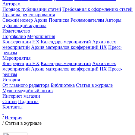
Авторам
Порядок публикации статей
Требования к оформлению статей
Правила рецензирования
Свежий номер
Архив
Подписка
Рекламодателям
Авторы
публикаций журнала
Издательство
Портфолио
Мероприятия
Конференции НХ
Календарь мероприятий
Архив всех
мероприятий
Архив материалов конференций НХ
Пресс-
релизы
Мероприятия
Конференции НХ
Календарь мероприятий
Архив всех
мероприятий
Архив материалов конференций НХ
Пресс-
релизы
История
От главного редактора
Библиотека
Статьи в журнале
Мультимедийный архив
Интернет магазин
Статьи
Подписка
Контакты
/
История
/
Статьи в журнале