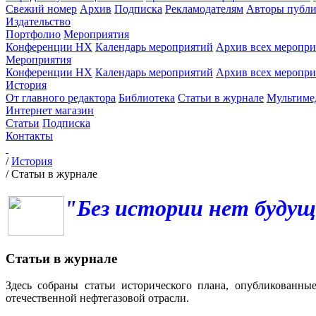
Свежий номер
Архив
Подписка
Рекламодателям
Авторы публи
Издательство
Портфолио
Мероприятия
Конференции НХ
Календарь мероприятий
Архив всех меропр
Мероприятия
Конференции НХ
Календарь мероприятий
Архив всех меропр
История
От главного редактора
Библиотека
Статьи в журнале
Мультиме
Интернет магазин
Статьи
Подписка
Контакты
/
История
/
Статьи в журнале
"Без истории нет будущ
Статьи в журнале
Здесь собраны статьи исторического плана, опубликованны
отечественной нефтегазовой отрасли.