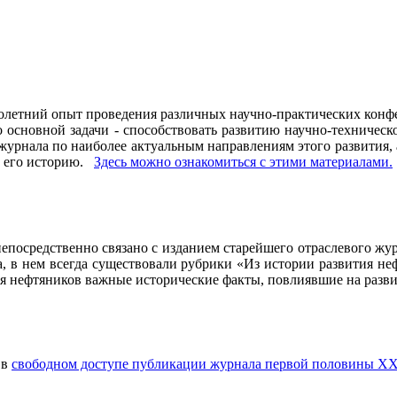
олетний опыт проведения различных научно-практических конфе
основной задачи - способствовать развитию научно-техническо
рнала по наиболее актуальным направлениям этого развития, а 
ь его историю.
Здесь можно ознакомиться с этими материалами
.
осредственно связано с изданием старейшего отраслевого журн
ла, в нем всегда существовали рубрики «Из истории развития 
ия нефтяников важные исторические факты, повлиявшие на разви
 в
свободном доступе публикации журнала первой половины ХХ