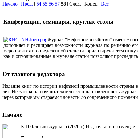
Начало
|
Пред.
|
54
55
56
57
58
| След. | Конец
|
Все
Конференции, семинары, круглые столы
Журнал "Нефтяное хозяйство" имеет мног
дополняет и расширяет возможности журнала по решению его 
мероприятия в определенной степени ориентируют тематику жу
как и опубликованные в журнале статьи позволяют проследит
От главного редактора
Издание книг по истории нефтяной промышленности страны неп
лет. Несмотря на научно-техническую направленность журна
через которые мы стараемся донести до современного поколен
Начало
К 100-летию журнала (2020 г) Издательство размещает