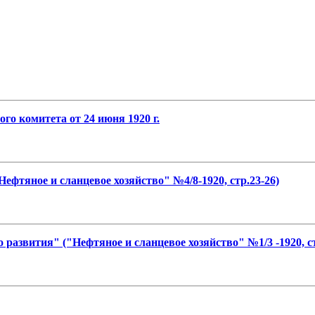
го комитета от 24 июня 1920 г.
ефтяное и сланцевое хозяйство" №4/8-1920, стр.23-26)
развития" ("Нефтяное и сланцевое хозяйство" №1/3 -1920, ст