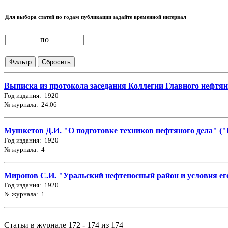
Для выбора статей по годам публикации задайте временной интервал
по
Выписка из протокола заседания Коллегии Главного нефтяно
Год издания: 1920
№ журнала: 24.06
Мушкетов Д.И. "О подготовке техников нефтяного дела" ("Н
Год издания: 1920
№ журнала: 4
Миронов С.И. "Уральский нефтеносный район и условия его 
Год издания: 1920
№ журнала: 1
Статьи в журнале 172 - 174 из 174