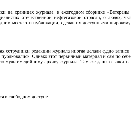
ески на сраницах журнала, в ежегодном сборнике «Ветераны.
алистах отечественной нефтегазовой отрасли, о людях, чья
 одном месте эти публикации, сделав их доступными широкому
ах сотрудники редакции журнала иногда делали аудио записи,
 публковались. Однако этот первичный материал и сам по себе
ало мультимедийному архиву журнала. Там же даны ссылки на
ся в свободном доступе.