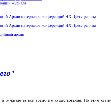
каций журнала
иятий
Архив материалов конференций НХ
Пресс-релизы
иятий
Архив материалов конференций НХ
Пресс-релизы
дийный архив
его"
е в журнале за все время его существования. По этим стат