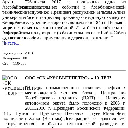
"26апреля 2017 г. произошло одно из
знаменательных событий в Азербайджанской
Республике: Президент республики Ильхам Алиев
посетил отреставрированную нефтяную вышку на
Биби-Эйбате, бурение которой было начато в 1846 г. Первая в
мире нефтяная скважина глубиной 21 м была пробурена на
Апшеронском полуострове (в бакинском поселке Биби-Эйбат)
ударным способом с применением деревянных штанг..."
Читать...
Год издания: 2018
№ журнала: 08
Стр. : 110-111
ООО «СК «РУСВЬЕТПЕТРО» – 10 ЛЕТ!
"Начало промышленного освоения нефтяных
месторождений четырех блоков Центрально-
Хорейверского поднятия (ЦХП) в Ненецком
автономном округе было положено в 2006 г.
20.11.2006 г. Президент Российской Федерации
В.В. Путин и Президент Вьетнама Нгуен Минь Чиет
подписали в Ханое (Вьетнам) Декларацию о дальнейшем
сотрудничестве в области геологической разведки и