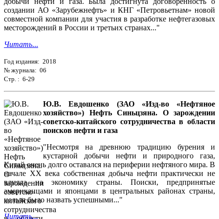
добычи нефти и газа. Была достигнута договоренность о
создании АО «Зарубежнефть» и КНГ «Петровьетнам» новой
совместной компании для участия в разработке нефтегазовых
месторождений в России и третьих странах..."
Читать
...
Год издания: 2018
№ журнала: 06
Стр. : 6-29
Ю.В. Евдошенко (ЗАО «Изд-во «Нефтяное
хозяйство») Нефть Синьцзяна. О зарождении
советско-китайского сотрудничества в области
поисков нефти и газа
"Несмотря на древнюю традицию бурения и
кустарной добычи нефти и природного газа,
Китай очень долго оставался на периферии нефтяного мира. В
начале ХХ века собственная добыча нефти практически не
влияла на экономику страны. Поиски, предпринятые
американцами и японцами в центральных районах страны,
нельзя было назвать успешными..."
Читать...