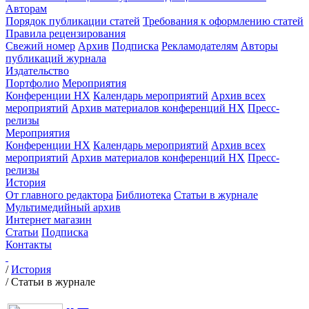
Авторам
Порядок публикации статей
Требования к оформлению статей
Правила рецензирования
Свежий номер
Архив
Подписка
Рекламодателям
Авторы
публикаций журнала
Издательство
Портфолио
Мероприятия
Конференции НХ
Календарь мероприятий
Архив всех
мероприятий
Архив материалов конференций НХ
Пресс-
релизы
Мероприятия
Конференции НХ
Календарь мероприятий
Архив всех
мероприятий
Архив материалов конференций НХ
Пресс-
релизы
История
От главного редактора
Библиотека
Статьи в журнале
Мультимедийный архив
Интернет магазин
Статьи
Подписка
Контакты
/
История
/
Статьи в журнале