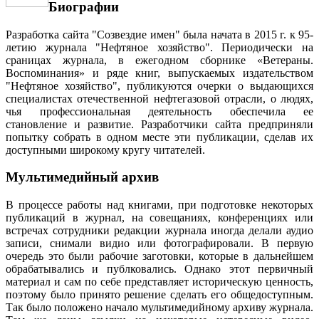
Биографии
Разработка сайта "Созвездие имен" была начата в 2015 г. к 95-
летию журнала "Нефтяное хозяйство". Периодически на
сраницах журнала, в ежегодном сборнике «Ветераны.
Воспоминания» и ряде книг, выпускаемых издательством
"Нефтяное хозяйство", публикуются очерки о выдающихся
специалистах отечественной нефтегазовой отрасли, о людях,
чья профессиональная деятельность обеспечила ее
становление и развитие. Разработчики сайта предприняли
попытку собрать в одном месте эти публикации, сделав их
доступными широкому кругу читателей.
Мультимедийный архив
В процессе работы над книгами, при подготовке некоторых
публикаций в журнал, на совещаниях, конференциях или
встречах сотрудники редакции журнала иногда делали аудио
записи, снимали видио или фотографировали. В первую
очередь это были рабочие заготовки, которые в дальнейшем
обрабатывались и публковались. Однако этот первичный
материал и сам по себе представляет историческую ценность,
поэтому было принято решение сделать его общедоступным.
Так было положено начало мультимедийному архиву журнала.