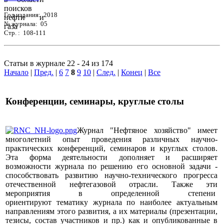
Год издания: 2018
№ журнала: 05
Стр. : 108-111
Статьи в журнале 22 - 24 из 174
Начало
|
Пред.
|
6
7
8
9
10
|
След.
|
Конец
|
Все
Конференции, семинары, круглые столы
Журнал "Нефтяное хозяйство" имеет
многолетний опыт проведения различных научно-
практических конференций, семинаров и круглых столов.
Эта форма деятельности дополняет и расширяет
возможности журнала по решению его основной задачи -
способствовать развитию научно-технического прогресса
отечественной нефтегазовой отрасли. Также эти
мероприятия в определенной степени
ориентируют тематику журнала по наиболее актуальным
направлениям этого развития, а их материалы (презентации,
тезисы, состав участников и пр.) как и опубликованные в