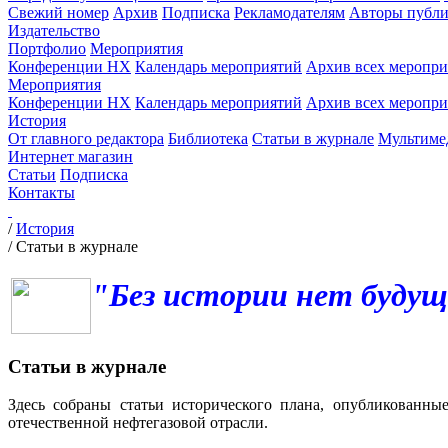
Свежий номер
Архив
Подписка
Рекламодателям
Авторы публи
Издательство
Портфолио
Мероприятия
Конференции НХ
Календарь мероприятий
Архив всех меропр
Мероприятия
Конференции НХ
Календарь мероприятий
Архив всех меропр
История
От главного редактора
Библиотека
Статьи в журнале
Мультиме
Интернет магазин
Статьи
Подписка
Контакты
/
История
/
Статьи в журнале
"Без истории нет будущ
Статьи в журнале
Здесь собраны статьи исторического плана, опубликованны
отечественной нефтегазовой отрасли.