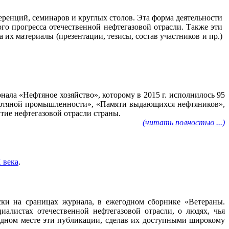
ренций, семинаров и круглых столов. Эта форма деятельности
го прогресса отечественной нефтегазовой отрасли. Также эти
их материалы (презентации, тезисы, состав участников и пр.)
ала «Нефтяное хозяйство», которому в 2015 г. исполнилось 95
нефтяной промышленности», «Памяти выдающихся нефтяников»,
тие нефтегазовой отрасли страны.
(читать полностью ...)
 века
.
ески на сраницах журнала, в ежегодном сборнике «Ветераны.
алистах отечественной нефтегазовой отрасли, о людях, чья
 одном месте эти публикации, сделав их доступными широкому