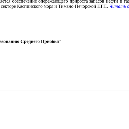
ляется обеспечение опережающего прироста запасов нефти и г
ом секторе Каспийского моря и Тимано-Печорской НГП.
Читать д
азованию Среднего Приобья"