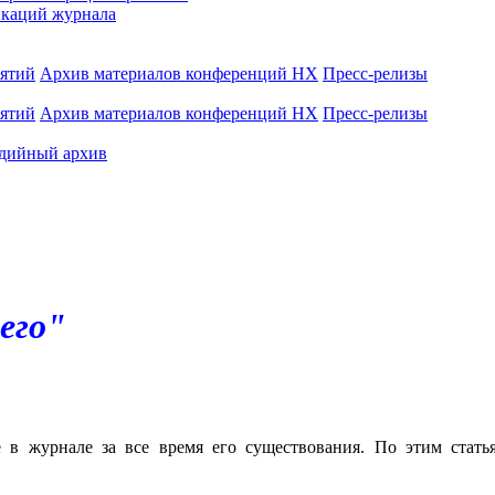
каций журнала
иятий
Архив материалов конференций НХ
Пресс-релизы
иятий
Архив материалов конференций НХ
Пресс-релизы
дийный архив
его"
е в журнале за все время его существования. По этим стат