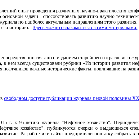
олетний опыт проведения различных научно-практических конфе
основной задачи - способствовать развитию научно-техническо
рнала по наиболее актуальным направлениям этого развития, а 
ь его историю.
Здесь можно ознакомиться с этими материалами
.
осредственно связано с изданием старейшего отраслевого журн
ла, в нем всегда существовали рубрики «Из истории развития 
ия нефтяников важные исторические факты, повлиявшие на разви
 в
свободном доступе публикации журнала первой половины ХХ
2015 г. к 95-летию журнала "Нефтяное хозяйство". Периодич
ефтяное хозяйство", публикуются очерки о выдающихся специ
 развитие. Разработчики сайта предприняли попытку собрать в