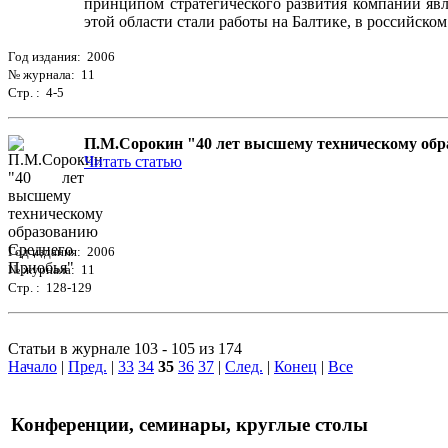
принципом стратегического развития компании яв
этой области стали работы на Балтике, в российск
Год издания: 2006
№ журнала: 11
Стр. : 4-5
П.М.Сорокин "40 лет высшему техническому обр
Читать статью
Год издания: 2006
№ журнала: 11
Стр. : 128-129
Статьи в журнале 103 - 105 из 174
Начало
|
Пред.
|
33
34
35
36
37
|
След.
|
Конец
|
Все
Конференции, семинары, круглые столы