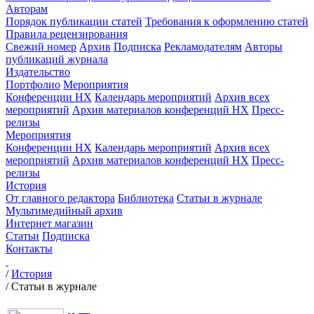
Авторам
Порядок публикации статей
Требования к оформлению статей
Правила рецензирования
Свежий номер
Архив
Подписка
Рекламодателям
Авторы
публикаций журнала
Издательство
Портфолио
Мероприятия
Конференции НХ
Календарь мероприятий
Архив всех
мероприятий
Архив материалов конференций НХ
Пресс-
релизы
Мероприятия
Конференции НХ
Календарь мероприятий
Архив всех
мероприятий
Архив материалов конференций НХ
Пресс-
релизы
История
От главного редактора
Библиотека
Статьи в журнале
Мультимедийный архив
Интернет магазин
Статьи
Подписка
Контакты
/
История
/
Статьи в журнале