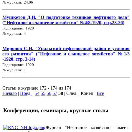
№ журнала: 24.06
Мушкетов Д.И. "О подготовке техников нефтяного дела"
("Нефтяное и сланцевое хозяйство" №4/8-1920, стр.23-26)
Год издания: 1920
№ журнала: 4
Миронов С.И. "Уральский нефтеносный район и условия
его развития" ("Нефтяное и сланцевое хозяйство" №1/3
-1920, стр. 3-14)
Год издания: 1920
№ журнала: 1
Статьи в журнале 172 - 174 из 174
Начало
|
Пред.
|
54
55
56
57
58
| След. | Конец
|
Все
Конференции, семинары, круглые столы
Журнал "Нефтяное хозяйство" имеет