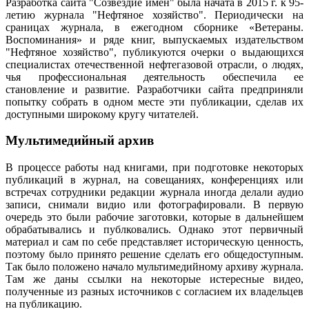
Разработка сайта "Созвездие имен" была начата в 2015 г. к 95-
летию журнала "Нефтяное хозяйство". Периодически на
сраницах журнала, в ежегодном сборнике «Ветераны.
Воспоминания» и ряде книг, выпускаемых издательством
"Нефтяное хозяйство", публикуются очерки о выдающихся
специалистах отечественной нефтегазовой отрасли, о людях,
чья профессиональная деятельность обеспечила ее
становление и развитие. Разработчики сайта предприняли
попытку собрать в одном месте эти публикации, сделав их
доступными широкому кругу читателей.
Мультимедийный архив
В процессе работы над книгами, при подготовке некоторых
публикаций в журнал, на совещаниях, конференциях или
встречах сотрудники редакции журнала иногда делали аудио
записи, снимали видио или фотографировали. В первую
очередь это были рабочие заготовки, которые в дальнейшем
обрабатывались и публковались. Однако этот первичный
материал и сам по себе представляет историческую ценность,
поэтому было принято решение сделать его общедоступным.
Так было положено начало мультимедийному архиву журнала.
Там же даны ссылки на некоторые истересные видео,
полученные из разных источников с согласием их владельцев
на публикацию.