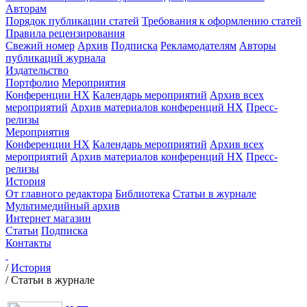
Авторам
Порядок публикации статей
Требования к оформлению статей
Правила рецензирования
Свежий номер
Архив
Подписка
Рекламодателям
Авторы
публикаций журнала
Издательство
Портфолио
Мероприятия
Конференции НХ
Календарь мероприятий
Архив всех
мероприятий
Архив материалов конференций НХ
Пресс-
релизы
Мероприятия
Конференции НХ
Календарь мероприятий
Архив всех
мероприятий
Архив материалов конференций НХ
Пресс-
релизы
История
От главного редактора
Библиотека
Статьи в журнале
Мультимедийный архив
Интернет магазин
Статьи
Подписка
Контакты
/
История
/
Статьи в журнале