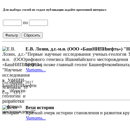
Для выбора статей по годам публикации задайте временной интервал
по
Е.В. Лозин, д.г.-м.н. (ООО «БашНИПИнефть») 
"Первые научные исследования ученых-геологов
рифового генезиса Ишимбайского месторождения и
ЦНИЛа, позже главный геолог Башнефтекомбината, а
Читать...
Год издания: 2017
№ журнала: 10
Стр. : 12-17
Вехи истории
Краткий очерк истории становления и развития кр
Читать...