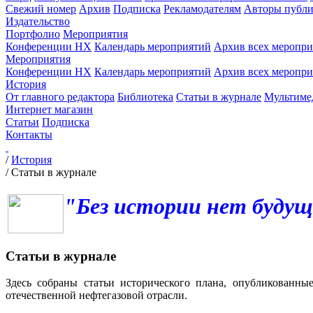
Свежий номер
Архив
Подписка
Рекламодателям
Авторы публи
Издательство
Портфолио
Мероприятия
Конференции НХ
Календарь мероприятий
Архив всех меропр
Мероприятия
Конференции НХ
Календарь мероприятий
Архив всех меропр
История
От главного редактора
Библиотека
Статьи в журнале
Мультиме
Интернет магазин
Статьи
Подписка
Контакты
/
История
/
Статьи в журнале
"Без истории нет будущ
Статьи в журнале
Здесь собраны статьи исторического плана, опубликованны
отечественной нефтегазовой отрасли.