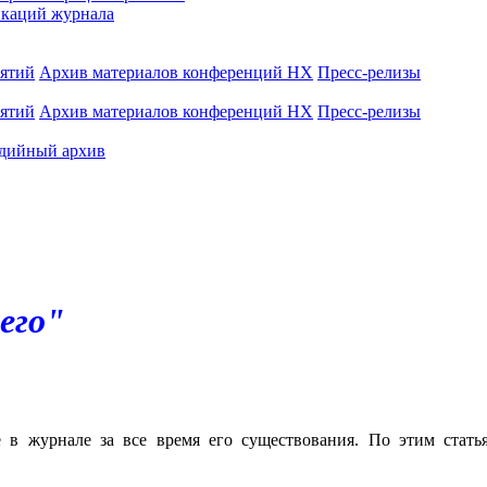
каций журнала
иятий
Архив материалов конференций НХ
Пресс-релизы
иятий
Архив материалов конференций НХ
Пресс-релизы
дийный архив
его"
е в журнале за все время его существования. По этим стат