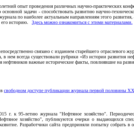
олетний опыт проведения различных научно-практических конфе
основной задачи - способствовать развитию научно-техническо
рнала по наиболее актуальным направлениям этого развития, а 
ь его историю.
Здесь можно ознакомиться с этими материалами
.
осредственно связано с изданием старейшего отраслевого журн
ла, в нем всегда существовали рубрики «Из истории развития 
ия нефтяников важные исторические факты, повлиявшие на разви
 в
свободном доступе публикации журнала первой половины ХХ
2015 г. к 95-летию журнала "Нефтяное хозяйство". Периодич
ефтяное хозяйство", публикуются очерки о выдающихся специ
 развитие. Разработчики сайта предприняли попытку собрать в