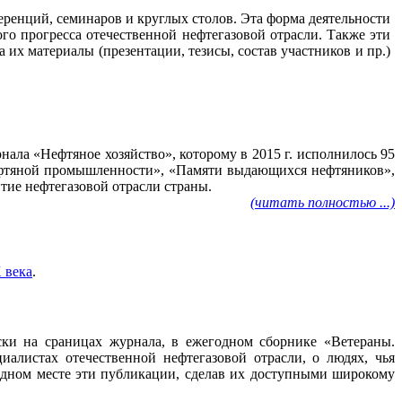
ренций, семинаров и круглых столов. Эта форма деятельности
го прогресса отечественной нефтегазовой отрасли. Также эти
их материалы (презентации, тезисы, состав участников и пр.)
ала «Нефтяное хозяйство», которому в 2015 г. исполнилось 95
нефтяной промышленности», «Памяти выдающихся нефтяников»,
тие нефтегазовой отрасли страны.
(читать полностью ...)
 века
.
ески на сраницах журнала, в ежегодном сборнике «Ветераны.
алистах отечественной нефтегазовой отрасли, о людях, чья
 одном месте эти публикации, сделав их доступными широкому