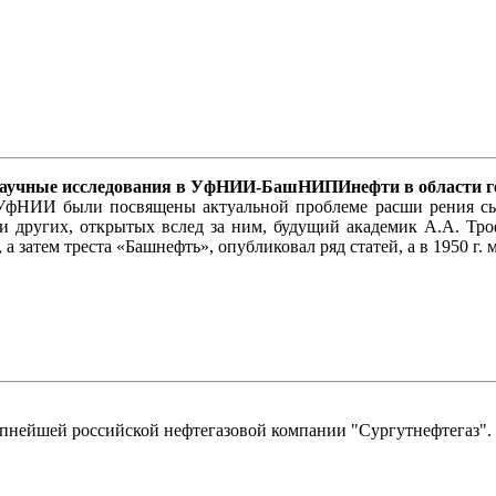
"Научные исследования в УфНИИ-БашНИПИнефти в области г
 УфНИИ были посвящены актуальной проблеме расши рения сыр
 других, открытых вслед за ним, будущий академик А.А. Тро
 затем треста «Башнефть», опубликовал ряд статей, а в 1950 г.
упнейшей российской нефтегазовой компании "Сургутнефтегаз".