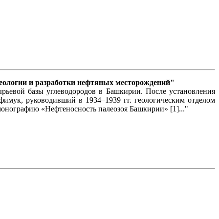
еологии и разработки нефтяных месторождений"
ьевой базы углеводородов в Башкирии. После установления
фимук, руководивший в 1934–1939 гг. геологическим отделом
 монографию «Нефтеносность палеозоя Башкирии» [1]..."