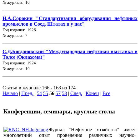
№ журнала: 10
Н.А.Сорокин "Стандартизация оборудования нефтяных
промыслов в Соед. Штатах и у нас"
Год издания: 1926
№ журнала: 7
С.Д.Богдановский "Международная нефтяная выставка в
Толсе (Оклахома)"
Год издания: 1924
№ журнала: 10
Статьи в журнале 166 - 168 из 174
Начало
|
Пред.
|
54
55
56
57
58
|
След.
|
Конец
|
Все
Конференции, семинары, круглые столы
Журнал "Нефтяное хозяйство" имеет
многолетний опыт проведения различных научно-