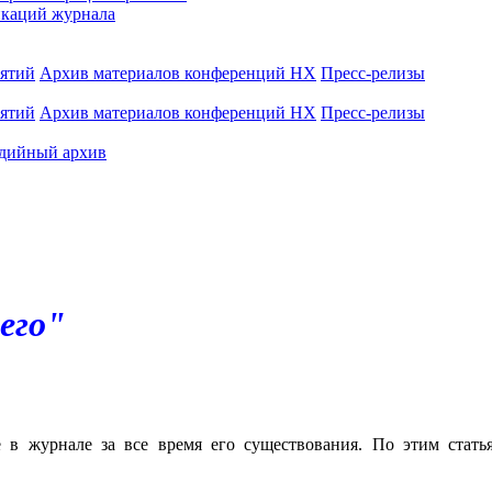
каций журнала
иятий
Архив материалов конференций НХ
Пресс-релизы
иятий
Архив материалов конференций НХ
Пресс-релизы
дийный архив
его"
е в журнале за все время его существования. По этим стат