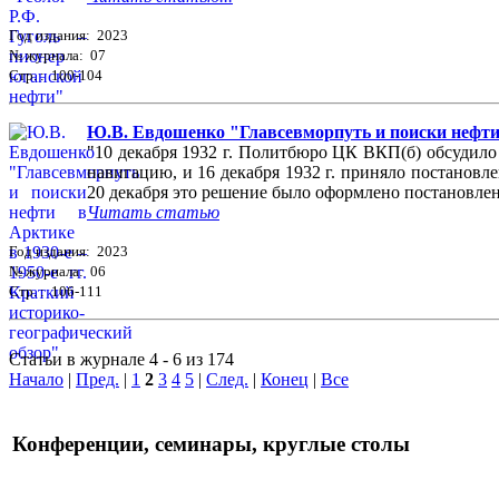
Год издания: 2023
№ журнала: 07
Стр. : 100-104
Ю.В. Евдошенко "Главсевморпуть и поиски нефти в
"10 декабря 1932 г. Политбюро ЦК ВКП(б) обсудило
навигацию, и 16 декабря 1932 г. приняло постанов
20 декабря это решение было оформлено постановле
Читать статью
Год издания: 2023
№ журнала: 06
Стр. : 106-111
Статьи в журнале 4 - 6 из 174
Начало
|
Пред.
|
1
2
3
4
5
|
След.
|
Конец
|
Все
Конференции, семинары, круглые столы