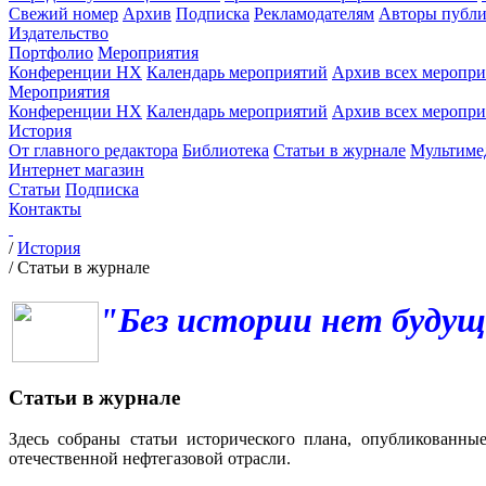
Свежий номер
Архив
Подписка
Рекламодателям
Авторы публи
Издательство
Портфолио
Мероприятия
Конференции НХ
Календарь мероприятий
Архив всех меропр
Мероприятия
Конференции НХ
Календарь мероприятий
Архив всех меропр
История
От главного редактора
Библиотека
Статьи в журнале
Мультиме
Интернет магазин
Статьи
Подписка
Контакты
/
История
/
Статьи в журнале
"Без истории нет будущ
Статьи в журнале
Здесь собраны статьи исторического плана, опубликованны
отечественной нефтегазовой отрасли.