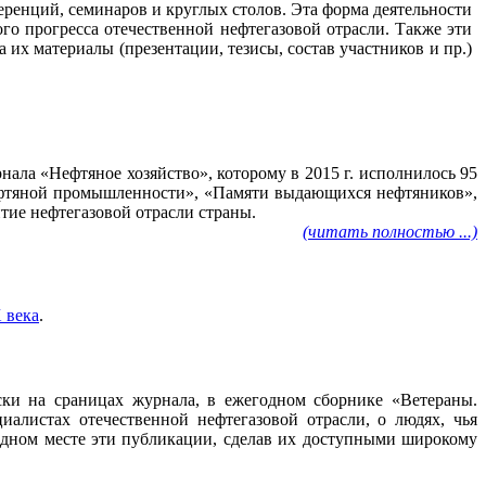
ренций, семинаров и круглых столов. Эта форма деятельности
го прогресса отечественной нефтегазовой отрасли. Также эти
их материалы (презентации, тезисы, состав участников и пр.)
ала «Нефтяное хозяйство», которому в 2015 г. исполнилось 95
нефтяной промышленности», «Памяти выдающихся нефтяников»,
тие нефтегазовой отрасли страны.
(читать полностью ...)
 века
.
ески на сраницах журнала, в ежегодном сборнике «Ветераны.
алистах отечественной нефтегазовой отрасли, о людях, чья
 одном месте эти публикации, сделав их доступными широкому