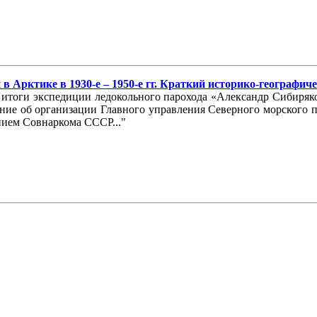
 Арктике в 1930-е – 1950-е гг. Краткий историко-географич
 итоги экспедиции ледокольного парохода «Александр Сибиряк
ление об организации Главного управления Северного морского
нием Совнаркома СССР..."