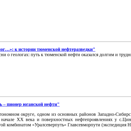
олог…»: к истории тюменской нефтеразведки"
ни о геологах: путь к тюменской нефти оказался долгим и трудн
ь – пионер юганской нефти"
ономном округе, одном из основных районов Западно-Сибирско
 начале ХХ века и поверхностных нефтепроявлениях у с.Цин
той комбинатом «Уралсеверпуть» Главсевморпути (экспедиция Н.