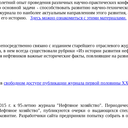
олетний опыт проведения различных научно-практических конфе
основной задачи - способствовать развитию научно-техническо
рнала по наиболее актуальным направлениям этого развития, а 
ь его историю.
Здесь можно ознакомиться с этими материалами
.
осредственно связано с изданием старейшего отраслевого журн
ла, в нем всегда существовали рубрики «Из истории развития 
ия нефтяников важные исторические факты, повлиявшие на разви
 в
свободном доступе публикации журнала первой половины ХХ
2015 г. к 95-летию журнала "Нефтяное хозяйство". Периодич
ефтяное хозяйство", публикуются очерки о выдающихся специ
 развитие. Разработчики сайта предприняли попытку собрать в