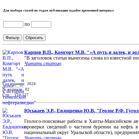
Для выбора статей по годам публикации задайте временной интервал
по
Карпов В.П., Комгорт М.В. "«А путь и далек, и д
"В заголовок статьи вынесены слова из известной пес
Читать статью
Год издания: 2024
№ журнала: 02
Стр. : 124-127
Юськаев Э.Р., Евдошенко Ю.В. "Геолог Р.Ф. Гугол
Геолого-поисковые работы в Ханты-Мансийском авт
проверки сведений о частном бурении на нефть в
национальный округ Уральской области), предприня
Читать статью...