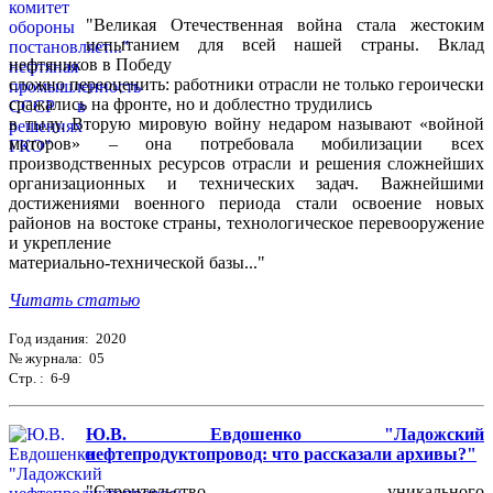
"Великая Отечественная война стала жестоким
испытанием для всей нашей страны. Вклад
нефтяников в Победу
сложно переоценить: работники отрасли не только героически
сражались на фронте, но и доблестно трудились
в тылу. Вторую мировую войну недаром называют «войной
моторов» – она потребовала мобилизации всех
производственных ресурсов отрасли и решения сложнейших
организационных и технических задач. Важнейшими
достижениями военного периода стали освоение новых
районов на востоке страны, технологическое перевооружение
и укрепление
материально-технической базы..."
Читать статью
Год издания: 2020
№ журнала: 05
Стр. : 6-9
Ю.В. Евдошенко "Ладожский
нефтепродуктопровод: что рассказали архивы?"
"Строительство уникального