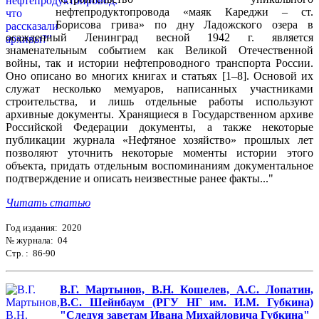
нефтепродуктопровода «маяк Кареджи – ст.
Борисова грива» по дну Ладожского озера в
осажденный Ленинград весной 1942 г. является
знаменательным событием как Великой Отечественной
войны, так и истории нефтепроводного транспорта России.
Оно описано во многих книгах и статьях [1–8]. Основой их
служат несколько мемуаров, написанных участниками
строительства, и лишь отдельные работы используют
архивные документы. Хранящиеся в Государственном архиве
Российской Федерации документы, а также некоторые
публикации журнала «Нефтяное хозяйство» прошлых лет
позволяют уточнить некоторые моменты истории этого
объекта, придать отдельным воспоминаниям документальное
подтверждение и описать неизвестные ранее факты..."
Читать статью
Год издания: 2020
№ журнала: 04
Стр. : 86-90
В.Г. Мартынов, В.Н. Кошелев, А.С. Лопатин,
В.С. Шейнбаум (РГУ НГ им. И.М. Губкина)
"Следуя заветам Ивана Михайловича Губкина"