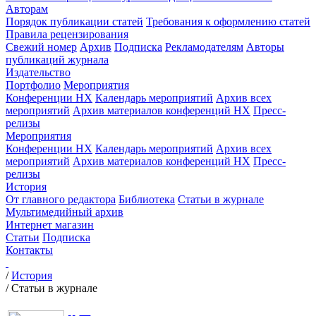
Авторам
Порядок публикации статей
Требования к оформлению статей
Правила рецензирования
Свежий номер
Архив
Подписка
Рекламодателям
Авторы
публикаций журнала
Издательство
Портфолио
Мероприятия
Конференции НХ
Календарь мероприятий
Архив всех
мероприятий
Архив материалов конференций НХ
Пресс-
релизы
Мероприятия
Конференции НХ
Календарь мероприятий
Архив всех
мероприятий
Архив материалов конференций НХ
Пресс-
релизы
История
От главного редактора
Библиотека
Статьи в журнале
Мультимедийный архив
Интернет магазин
Статьи
Подписка
Контакты
/
История
/
Статьи в журнале