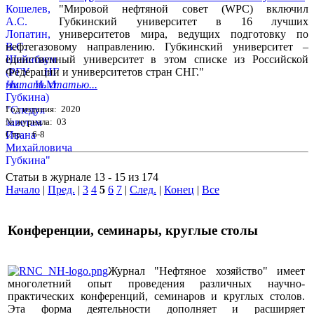
"Мировой нефтяной совет (WPC) включил
Губкинский университет в 16 лучших
университетов мира, ведущих подготовку по
нефтегазовому направлению. Губкинский университет –
единственный университет в этом списке из Российской
Федерации и университетов стран СНГ."
Читать статью...
Год издания: 2020
№ журнала: 03
Стр. : 6-8
Статьи в журнале 13 - 15 из 174
Начало
|
Пред.
|
3
4
5
6
7
|
След.
|
Конец
|
Все
Конференции, семинары, круглые столы
Журнал "Нефтяное хозяйство" имеет
многолетний опыт проведения различных научно-
практических конференций, семинаров и круглых столов.
Эта форма деятельности дополняет и расширяет