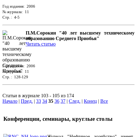
Год издания: 2006
№ журнала: 11
Стр. : 4-5
П.М.Сорокин "40 лет высшему техническому
образованию Среднего Приобья"
Читать статью
Год издания: 2006
№ журнала: 11
Стр. : 128-129
Статьи в журнале 103 - 105 из 174
Начало
|
Пред.
|
33
34
35
36
37
|
След.
|
Конец
|
Все
Конференции, семинары, круглые столы
Журнал "Нефтяное хозяйство" имеет