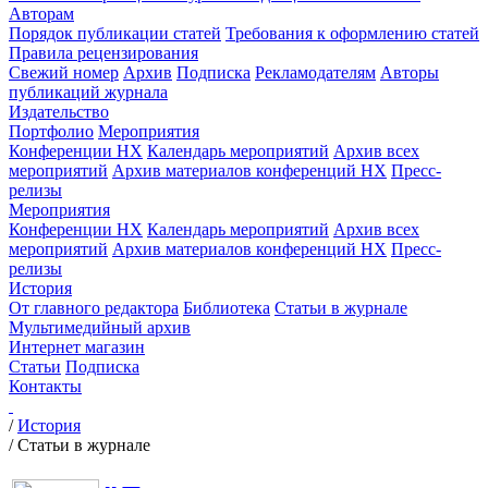
Авторам
Порядок публикации статей
Требования к оформлению статей
Правила рецензирования
Свежий номер
Архив
Подписка
Рекламодателям
Авторы
публикаций журнала
Издательство
Портфолио
Мероприятия
Конференции НХ
Календарь мероприятий
Архив всех
мероприятий
Архив материалов конференций НХ
Пресс-
релизы
Мероприятия
Конференции НХ
Календарь мероприятий
Архив всех
мероприятий
Архив материалов конференций НХ
Пресс-
релизы
История
От главного редактора
Библиотека
Статьи в журнале
Мультимедийный архив
Интернет магазин
Статьи
Подписка
Контакты
/
История
/
Статьи в журнале