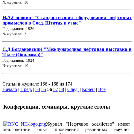
№ журнала: 10
Н.А.Сорокин "Стандартизация оборудования нефтяных
промыслов в Соед. Штатах и у нас"
Год издания: 1926
№ журнала: 7
С.Д.Богдановский "Международная нефтяная выставка в
Толсе (Оклахома)"
Год издания: 1924
№ журнала: 10
Статьи в журнале 166 - 168 из 174
Начало
|
Пред.
|
54
55
56
57
58
|
След.
|
Конец
|
Все
Конференции, семинары, круглые столы
Журнал "Нефтяное хозяйство" имеет
многолетний опыт проведения различных научно-