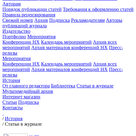
Авторам
Порядок публикации статей
Требования к оформлению статей
Правила рецензирования
Свежий номер
Архив
Подписка
Рекламодателям
Авторы
публикаций журнала
Издательство
Портфолио
Мероприятия
Конференции НХ
Календарь мероприятий
Архив всех
мероприятий
Архив материалов конференций НХ
Пресс-
релизы
Мероприятия
Конференции НХ
Календарь мероприятий
Архив всех
мероприятий
Архив материалов конференций НХ
Пресс-
релизы
История
От главного редактора
Библиотека
Статьи в журнале
Мультимедийный архив
Интернет магазин
Статьи
Подписка
Контакты
/
История
/
Статьи в журнале