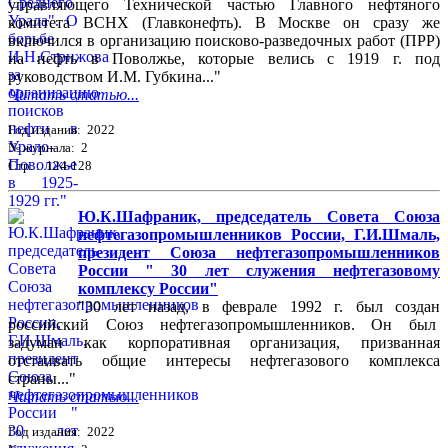
управляющего Технической частью Главного нефтяного
комитета ВСНХ (Главконефть). В Москве он сразу же
включился в организацию поисково-разведочных работ (ПРР)
на нефть в Поволжье, которые велись с 1919 г. под
руководством И.М. Губкина..."
Читать статью...
Год издания: 2022
№ журнала: 2
Стр. : 124-128
Ю.К.Шафраник, председатель Совета Союза
нефтегазопромышленников России, Г.И.Шмаль,
президент Союза нефтегазопромышленников
России " 30 лет служения нефтегазовому
комплексу России"
"30 лет назад, в феврале 1992 г. был создан
российский Союз нефтегазопромышленников. Он был
задуман как корпоративная организация, призванная
отстаивать общие интересы нефтегазового комплекса
страны..."
Читать статью...
Год издания: 2022