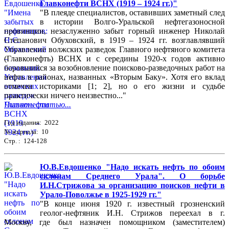
Главконефти ВСНХ (1919 – 1924 гг.)"
"В плеяде специалистов, оставивших заметный след
в истории Волго-Уральской нефтегазоносной
провинции, незаслуженно забыт горный инженер Николай
Степанович Обуховский, в 1919 – 1924 гг. возглавлявший
Управление волжских разведок Главного нефтяного комитета
(Главконефть) ВСНХ и с середины 1920-х годов активно
боровшийся за возобновление поисково-разведочных работ на
нефть в районах, названных «Вторым Баку». Хотя его вклад
отмечен историками [1; 2], но о его жизни и судьбе
практически ничего неизвестно..."
Читать статью...
Год издания: 2022
№ журнала: 10
Стр. : 124-128
Ю.В.Евдошенко "Надо искать нефть по обоим
склонам Среднего Урала". О борьбе
И.Н.Стрижова за организацию поисков нефти в
Урало-Поволжье в 1925-1929 гг."
"В конце июня 1920 г. известный грозненский
геолог-нефтяник И.Н. Стрижов переехал в г.
Москву, где был назначен помощником (заместителем)