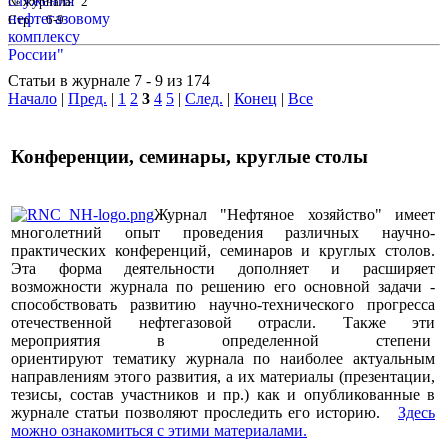
№ журнала: 2
Стр. : 6-9
Статьи в журнале 7 - 9 из 174
Начало
|
Пред.
|
1
2
3
4
5
|
След.
|
Конец
|
Все
Конференции, семинары, круглые столы
Журнал "Нефтяное хозяйство" имеет
многолетний опыт проведения различных научно-
практических конференций, семинаров и круглых столов.
Эта форма деятельности дополняет и расширяет
возможности журнала по решению его основной задачи -
способствовать развитию научно-технического прогресса
отечественной нефтегазовой отрасли. Также эти
мероприятия в определенной степени
ориентируют тематику журнала по наиболее актуальным
направлениям этого развития, а их материалы (презентации,
тезисы, состав участников и пр.) как и опубликованные в
журнале статьи позволяют проследить его историю.
Здесь
можно ознакомиться с этими материалами
.