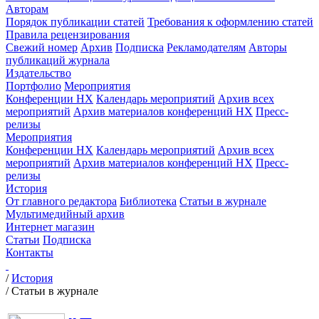
Авторам
Порядок публикации статей
Требования к оформлению статей
Правила рецензирования
Свежий номер
Архив
Подписка
Рекламодателям
Авторы
публикаций журнала
Издательство
Портфолио
Мероприятия
Конференции НХ
Календарь мероприятий
Архив всех
мероприятий
Архив материалов конференций НХ
Пресс-
релизы
Мероприятия
Конференции НХ
Календарь мероприятий
Архив всех
мероприятий
Архив материалов конференций НХ
Пресс-
релизы
История
От главного редактора
Библиотека
Статьи в журнале
Мультимедийный архив
Интернет магазин
Статьи
Подписка
Контакты
/
История
/
Статьи в журнале