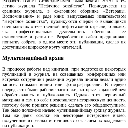
Разработка сайта "Созвездие имен" была начата в 2015 г. к 95-
летию журнала "Нефтяное хозяйство". Периодически на
сраницах журнала, в ежегодном сборнике «Ветераны.
Воспоминания» и ряде книг, выпускаемых издательством
"Нефтяное хозяйство", публикуются очерки о выдающихся
специалистах отечественной нефтегазовой отрасли, о людях,
чья профессиональная деятельность обеспечила ее
становление и развитие. Разработчики сайта предприняли
попытку собрать в одном месте эти публикации, сделав их
доступными широкому кругу читателей.
Мультимедийный архив
В процессе работы над книгами, при подготовке некоторых
публикаций в журнал, на совещаниях, конференциях или
встречах сотрудники редакции журнала иногда делали аудио
записи, снимали видио или фотографировали. В первую
очередь это были рабочие заготовки, которые в дальнейшем
обрабатывались и публковались. Однако этот первичный
материал и сам по себе представляет историческую ценность,
поэтому было принято решение сделать его общедоступным.
Так было положено начало мультимедийному архиву журнала.
Там же даны ссылки на некоторые истересные видео,
полученные из разных источников с согласием их владельцев
на публикацию.