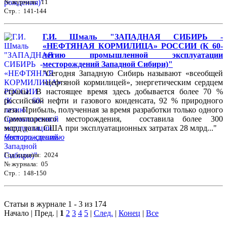
№ журнала: 11
Стр. : 141-144
Г.И. Шмаль "ЗАПАДНАЯ СИБИРЬ -
«НЕФТЯНАЯ КОРМИЛИЦА» РОССИИ (К 60-
летию промышленной эксплуатации
месторождений Западной Сибири)"
"Сегодня Западную Сибирь называют «всеобщей
«нефтяной кормилицей», энергетическим сердцем
страны. В настоящее время здесь добывается более 70 %
российской нефти и газового конденсата, 92 % природного
газа. Прибыль, полученная за время разработки только одного
Самотлорского месторождения, составила более 300
млрд долл. США при эксплуатационных затратах 28 млрд..."
Читать статью
Год издания: 2024
№ журнала: 05
Стр. : 148-150
Статьи в журнале 1 - 3 из 174
Начало | Пред. |
1
2
3
4
5
|
След.
|
Конец
|
Все