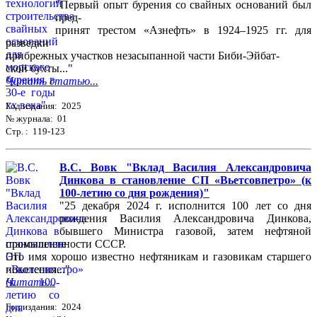
"Первый опыт бурения со свайных оснований был
пред-
принят трестом «Азнефть» в 1924–1925 гг. для
разведки
прибрежных участков незасыпанной части Биби-Эйбат-
ской бухты..."
Читать статью...
Год издания: 2025
№ журнала: 01
Стр. : 119-123
В.С. Вовк "Вклад Василия Александровича
Динкова в становление СП «Вьетсовпетро» (к
100-летию со дня рождения)"
"25 декабря 2024 г. исполнится 100 лет со дня
рождения Василия Александровича Динкова,
бывшего Министра газовой, затем нефтяной
промышленности СССР.
Это имя хорошо известно нефтяникам и газовикам старшего
поколения..."
Читать...
Год издания: 2024