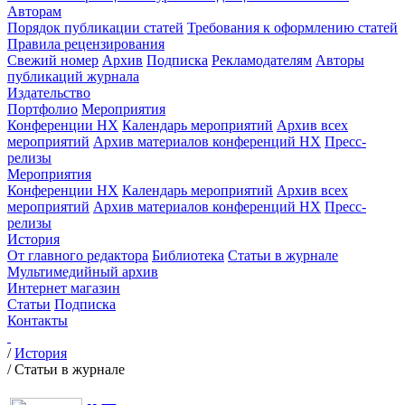
Авторам
Порядок публикации статей
Требования к оформлению статей
Правила рецензирования
Свежий номер
Архив
Подписка
Рекламодателям
Авторы
публикаций журнала
Издательство
Портфолио
Мероприятия
Конференции НХ
Календарь мероприятий
Архив всех
мероприятий
Архив материалов конференций НХ
Пресс-
релизы
Мероприятия
Конференции НХ
Календарь мероприятий
Архив всех
мероприятий
Архив материалов конференций НХ
Пресс-
релизы
История
От главного редактора
Библиотека
Статьи в журнале
Мультимедийный архив
Интернет магазин
Статьи
Подписка
Контакты
/
История
/
Статьи в журнале