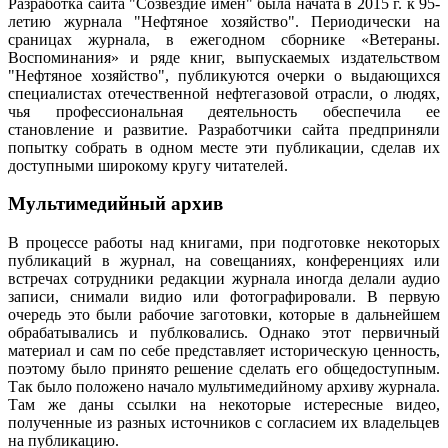
Разработка сайта "Созвездие имен" была начата в 2015 г. к 95-
летию журнала "Нефтяное хозяйство". Периодически на
сраницах журнала, в ежегодном сборнике «Ветераны.
Воспоминания» и ряде книг, выпускаемых издательством
"Нефтяное хозяйство", публикуются очерки о выдающихся
специалистах отечественной нефтегазовой отрасли, о людях,
чья профессиональная деятельность обеспечила ее
становление и развитие. Разработчики сайта предприняли
попытку собрать в одном месте эти публикации, сделав их
доступными широкому кругу читателей.
Мультимедийный архив
В процессе работы над книгами, при подготовке некоторых
публикаций в журнал, на совещаниях, конференциях или
встречах сотрудники редакции журнала иногда делали аудио
записи, снимали видио или фотографировали. В первую
очередь это были рабочие заготовки, которые в дальнейшем
обрабатывались и публковались. Однако этот первичный
материал и сам по себе представляет историческую ценность,
поэтому было принято решение сделать его общедоступным.
Так было положено начало мультимедийному архиву журнала.
Там же даны ссылки на некоторые истересные видео,
полученные из разных источников с согласием их владельцев
на публикацию.