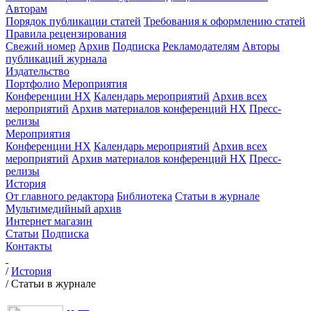
Авторам
Порядок публикации статей
Требования к оформлению статей
Правила рецензирования
Свежий номер
Архив
Подписка
Рекламодателям
Авторы
публикаций журнала
Издательство
Портфолио
Мероприятия
Конференции НХ
Календарь мероприятий
Архив всех
мероприятий
Архив материалов конференций НХ
Пресс-
релизы
Мероприятия
Конференции НХ
Календарь мероприятий
Архив всех
мероприятий
Архив материалов конференций НХ
Пресс-
релизы
История
От главного редактора
Библиотека
Статьи в журнале
Мультимедийный архив
Интернет магазин
Статьи
Подписка
Контакты
/
История
/
Статьи в журнале