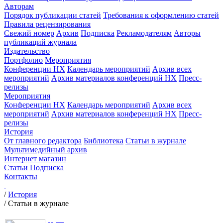
Авторам
Порядок публикации статей
Требования к оформлению статей
Правила рецензирования
Свежий номер
Архив
Подписка
Рекламодателям
Авторы
публикаций журнала
Издательство
Портфолио
Мероприятия
Конференции НХ
Календарь мероприятий
Архив всех
мероприятий
Архив материалов конференций НХ
Пресс-
релизы
Мероприятия
Конференции НХ
Календарь мероприятий
Архив всех
мероприятий
Архив материалов конференций НХ
Пресс-
релизы
История
От главного редактора
Библиотека
Статьи в журнале
Мультимедийный архив
Интернет магазин
Статьи
Подписка
Контакты
/
История
/
Статьи в журнале