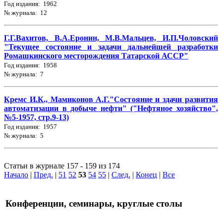
Год издания: 1962
№ журнала: 12
Г.Г.Вахитов, В.А.Еронин, М.В.Мальцев, И.П.Чоловский
"Текущее состояние и задачи дальнейшей разработки
Ромашкинского месторождения Татарской АССР"
Год издания: 1958
№ журнала: 7
Кремс И.К., Мамиконов А.Г."Состояние и здачи развития
автоматизации в добыче нефти" ("Нефтяное хозяйство",
№5-1957, стр.9-13)
Год издания: 1957
№ журнала: 5
Статьи в журнале 157 - 159 из 174
Начало
|
Пред.
|
51
52
53
54
55
|
След.
|
Конец
|
Все
Конференции, семинары, круглые столы