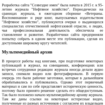
Разработка сайта "Созвездие имен" была начата в 2015 г. к 95-
летию журнала "Нефтяное хозяйство". Периодически на
сраницах журнала, в ежегодном сборнике «Ветераны.
Воспоминания» и ряде книг, выпускаемых издательством
"Нефтяное хозяйство", публикуются очерки о выдающихся
специалистах отечественной нефтегазовой отрасли, о людях,
чья профессиональная деятельность обеспечила ее
становление и развитие. Разработчики сайта предприняли
попытку собрать в одном месте эти публикации, сделав их
доступными широкому кругу читателей.
Мультимедийный архив
В процессе работы над книгами, при подготовке некоторых
публикаций в журнал, на совещаниях, конференциях или
встречах сотрудники редакции журнала иногда делали аудио
записи, снимали видио или фотографировали. В первую
очередь это были рабочие заготовки, которые в дальнейшем
обрабатывались и публковались. Однако этот первичный
материал и сам по себе представляет историческую ценность,
поэтому было принято решение сделать его общедоступным.
Так было положено начало мультимедийному архиву журнала.
Там же даны ссылки на некоторые истересные видео,
полученные из разных источников с согласием их владельцев