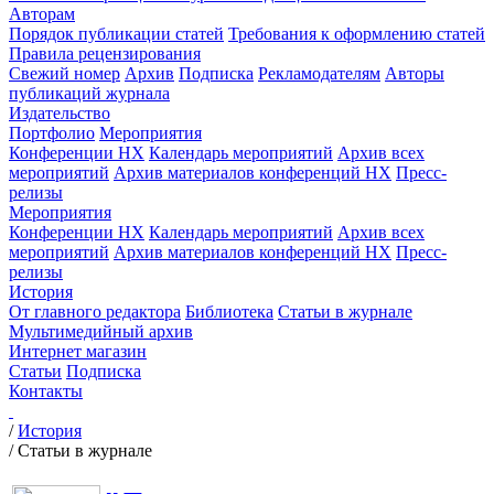
Авторам
Порядок публикации статей
Требования к оформлению статей
Правила рецензирования
Свежий номер
Архив
Подписка
Рекламодателям
Авторы
публикаций журнала
Издательство
Портфолио
Мероприятия
Конференции НХ
Календарь мероприятий
Архив всех
мероприятий
Архив материалов конференций НХ
Пресс-
релизы
Мероприятия
Конференции НХ
Календарь мероприятий
Архив всех
мероприятий
Архив материалов конференций НХ
Пресс-
релизы
История
От главного редактора
Библиотека
Статьи в журнале
Мультимедийный архив
Интернет магазин
Статьи
Подписка
Контакты
/
История
/
Статьи в журнале