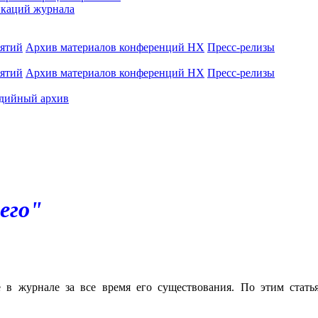
каций журнала
иятий
Архив материалов конференций НХ
Пресс-релизы
иятий
Архив материалов конференций НХ
Пресс-релизы
дийный архив
его"
е в журнале за все время его существования. По этим стат