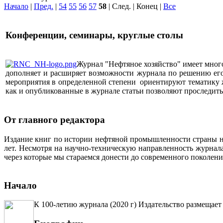
Начало
|
Пред.
|
54
55
56
57
58
| След. | Конец
|
Все
Конференции, семинары, круглые столы
Журнал "Нефтяное хозяйство" имеет мног
дополняет и расширяет возможности журнала по решению его 
мероприятия в определенной степени ориентируют тематику жу
как и опубликованные в журнале статьи позволяют проследит
От главного редактора
Издание книг по истории нефтяной промышленности страны неп
лет. Несмотря на научно-техническую направленность журна
через которые мы стараемся донести до современного поколен
Начало
К 100-летию журнала (2020 г) Издательство размещает