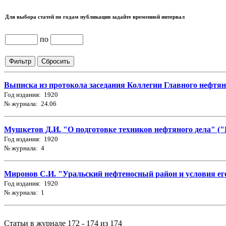
Для выбора статей по годам публикации задайте временной интервал
по
Выписка из протокола заседания Коллегии Главного нефтяно
Год издания: 1920
№ журнала: 24.06
Мушкетов Д.И. "О подготовке техников нефтяного дела" ("Н
Год издания: 1920
№ журнала: 4
Миронов С.И. "Уральский нефтеносный район и условия его 
Год издания: 1920
№ журнала: 1
Статьи в журнале 172 - 174 из 174