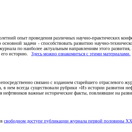
олетний опыт проведения различных научно-практических конфе
основной задачи - способствовать развитию научно-техническо
рнала по наиболее актуальным направлениям этого развития, а 
ь его историю.
Здесь можно ознакомиться с этими материалами
.
осредственно связано с изданием старейшего отраслевого журн
ла, в нем всегда существовали рубрики «Из истории развития 
ия нефтяников важные исторические факты, повлиявшие на разви
 в
свободном доступе публикации журнала первой половины ХХ