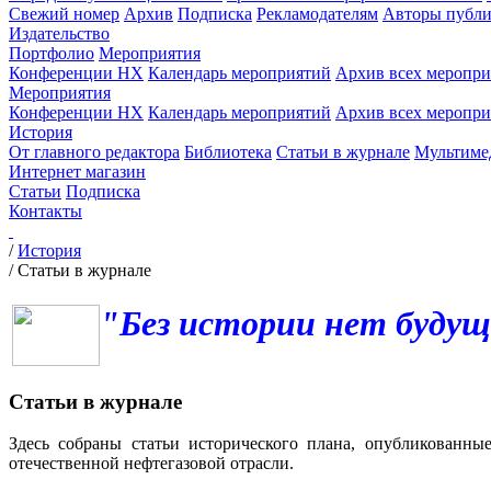
Свежий номер
Архив
Подписка
Рекламодателям
Авторы публи
Издательство
Портфолио
Мероприятия
Конференции НХ
Календарь мероприятий
Архив всех меропр
Мероприятия
Конференции НХ
Календарь мероприятий
Архив всех меропр
История
От главного редактора
Библиотека
Статьи в журнале
Мультиме
Интернет магазин
Статьи
Подписка
Контакты
/
История
/
Статьи в журнале
"Без истории нет будущ
Статьи в журнале
Здесь собраны статьи исторического плана, опубликованны
отечественной нефтегазовой отрасли.