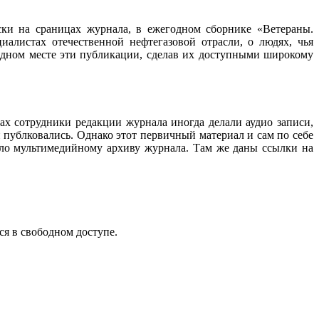
ески на сраницах журнала, в ежегодном сборнике «Ветераны.
алистах отечественной нефтегазовой отрасли, о людях, чья
 одном месте эти публикации, сделав их доступными широкому
ах сотрудники редакции журнала иногда делали аудио записи,
 публковались. Однако этот первичный материал и сам по себе
ало мультимедийному архиву журнала. Там же даны ссылки на
ся в свободном доступе.