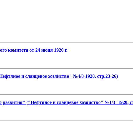
го комитета от 24 июня 1920 г.
ефтяное и сланцевое хозяйство" №4/8-1920, стр.23-26)
развития" ("Нефтяное и сланцевое хозяйство" №1/3 -1920, ст