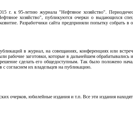
2015 г. к 95-летию журнала "Нефтяное хозяйство". Периодич
ефтяное хозяйство", публикуются очерки о выдающихся специ
 развитие. Разработчики сайта предприняли попытку собрать в
убликаций в журнал, на совещаниях, конференциях или встреч
ли рабочие заготовки, которые в дальнейшем обрабатывались и
 решение сделать его общедоступным. Так было положено нач
в с согласием их владельцев на публикацию.
их очерков, юбилейные издания и т.п. Все эти издания находят