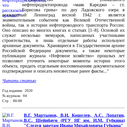
нефтепродуктопровода «маяк Кареджи – ст.
Борисова грива» по дну Ладожского озера в
осажденный Ленинград весной 1942 г. является
знаменательным событием как Великой Отечественной
войны, так и истории нефтепроводного транспорта России.
Оно описано во многих книгах и статьях [1–8]. Основой их
служат несколько мемуаров, написанных участниками
строительства, и лишь отдельные работы используют
архивные документы. Хранящиеся в Государственном архиве
Российской Федерации документы, а также некоторые
публикации журнала «Нефтяное хозяйство» прошлых лет
позволяют уточнить некоторые моменты истории этого
объекта, придать отдельным воспоминаниям документальное
подтверждение и описать неизвестные ранее факты..."
Читать статью
Год издания: 2020
№ журнала: 04
Стр. : 86-90
В.Г. Мартынов, В.Н. Кошелев, А.С. Лопатин,
В.С. Шейнбаум (РГУ НГ им. И.М. Губкина)
"Следуя заветам Ивана Михайловича Губкина"