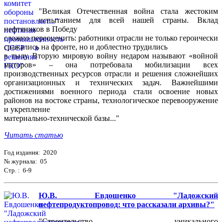
"Великая Отечественная война стала жестоким
испытанием для всей нашей страны. Вклад
нефтяников в Победу
сложно переоценить: работники отрасли не только героически
сражались на фронте, но и доблестно трудились
в тылу. Вторую мировую войну недаром называют «войной
моторов» – она потребовала мобилизации всех
производственных ресурсов отрасли и решения сложнейших
организационных и технических задач. Важнейшими
достижениями военного периода стали освоение новых
районов на востоке страны, технологическое перевооружение
и укрепление
материально-технической базы..."
Читать статью
Год издания: 2020
№ журнала: 05
Стр. : 6-9
Ю.В. Евдошенко "Ладожский
нефтепродуктопровод: что рассказали архивы?"
"Строительство уникального