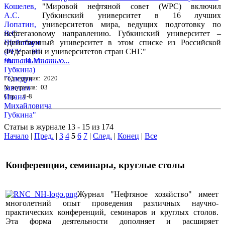
"Мировой нефтяной совет (WPC) включил
Губкинский университет в 16 лучших
университетов мира, ведущих подготовку по
нефтегазовому направлению. Губкинский университет –
единственный университет в этом списке из Российской
Федерации и университетов стран СНГ."
Читать статью...
Год издания: 2020
№ журнала: 03
Стр. : 6-8
Статьи в журнале 13 - 15 из 174
Начало
|
Пред.
|
3
4
5
6
7
|
След.
|
Конец
|
Все
Конференции, семинары, круглые столы
Журнал "Нефтяное хозяйство" имеет
многолетний опыт проведения различных научно-
практических конференций, семинаров и круглых столов.
Эта форма деятельности дополняет и расширяет