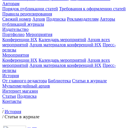
Авторам
Порядок публикации статей
Требования к оформлению статей
Правила рецензирования
Свежий номер
Архив
Подписка
Рекламодателям
Авторы
публикаций журнала
Издательство
Портфолио
Мероприятия
Конференции НХ
Календарь мероприятий
Архив всех
мероприятий
Архив материалов конференций НХ
Пресс-
релизы
Мероприятия
Конференции НХ
Календарь мероприятий
Архив всех
мероприятий
Архив материалов конференций НХ
Пресс-
релизы
История
От главного редактора
Библиотека
Статьи в журнале
Мультимедийный архив
Интернет магазин
Статьи
Подписка
Контакты
/
История
/
Статьи в журнале