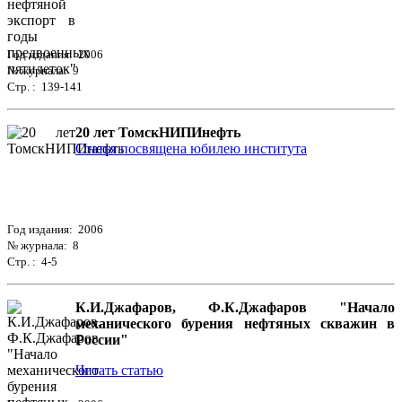
Год издания: 2006
№ журнала: 9
Стр. : 139-141
20 лет ТомскНИПИнефть
Статья посвящена юбилею института
Год издания: 2006
№ журнала: 8
Стр. : 4-5
К.И.Джафаров, Ф.К.Джафаров "Начало
механического бурения нефтяных скважин в
России"
Читать статью