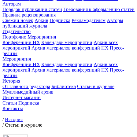
Авторам
Порядок публикации статей
Требования к оформлению статей
Правила рецензирования
Свежий номер
Архив
Подписка
Рекламодателям
Авторы
публикаций журнала
Издательство
Портфолио
Мероприятия
Конференции НХ
Календарь мероприятий
Архив всех
мероприятий
Архив материалов конференций НХ
Пресс-
релизы
Мероприятия
Конференции НХ
Календарь мероприятий
Архив всех
мероприятий
Архив материалов конференций НХ
Пресс-
релизы
История
От главного редактора
Библиотека
Статьи в журнале
Мультимедийный архив
Интернет магазин
Статьи
Подписка
Контакты
/
История
/
Статьи в журнале