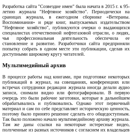
Разработка сайта "Созвездие имен" была начата в 2015 г. к 95-
летию журнала "Нефтяное хозяйство". Периодически на
сраницах журнала, в ежегодном сборнике «Ветераны.
Воспоминания» и ряде книг, выпускаемых издательством
"Нефтяное хозяйство", публикуются очерки о выдающихся
специалистах отечественной нефтегазовой отрасли, о людях,
чья профессиональная деятельность обеспечила ее
становление и развитие. Разработчики сайта предприняли
попытку собрать в одном месте эти публикации, сделав их
доступными широкому кругу читателей.
Мультимедийный архив
В процессе работы над книгами, при подготовке некоторых
публикаций в журнал, на совещаниях, конференциях или
встречах сотрудники редакции журнала иногда делали аудио
записи, снимали видио или фотографировали. В первую
очередь это были рабочие заготовки, которые в дальнейшем
обрабатывались и публковались. Однако этот первичный
материал и сам по себе представляет историческую ценность,
поэтому было принято решение сделать его общедоступным.
Так было положено начало мультимедийному архиву журнала.
Там же даны ссылки на некоторые истересные видео,
полученные из разных источников с согласием их владельцев