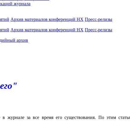
каций журнала
иятий
Архив материалов конференций НХ
Пресс-релизы
иятий
Архив материалов конференций НХ
Пресс-релизы
дийный архив
его"
е в журнале за все время его существования. По этим стат