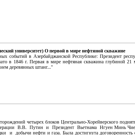
ческий университет) О первой в мире нефтяной скважине
льных событий в Азербайджанской Республике: Президент рес
ато в 1846 г. Первая в мире нефтяная скважина глубиной 21
ием деревянных штанг..."
орождений четырех блоков Центрально-Хорейверского подня
Федерации В.В. Путин и Президент Вьетнама Нгуен Минь Чи
ки и добычи нефти и газа. Была достигнута договоренность