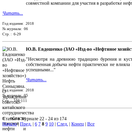
совместной компании для участия в разработке нефт
Читать
...
Год издания: 2018
№ журнала: 06
Стр. : 6-29
Ю.В. Евдошенко (ЗАО «Изд-во «Нефтяное хозяйст
"Несмотря на древнюю традицию бурения и куст
собственная добыча нефти практически не влияла
успешными..."
Читать...
Год издания: 2018
№ журнала: 05
Стр. : 108-111
Статьи в журнале 22 - 24 из 174
Начало
|
Пред.
|
6
7
8
9
10
|
След.
|
Конец
|
Все