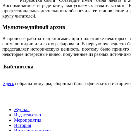
Разработка сайта "Созвездие имен" была начата в 
Воспоминания» и ряде книг, выпускаемых издательством "Н
профессиональная деятельность обеспечила ее становление и
кругу читателей.
Мультимедийный архив
В процессе работы над книгами, при подготовке некоторых п
снимали видио или фотографировали. В первую очередь это бы
представляет историческую ценность, поэтому было принято
некоторые истересные видео, полученные из разных источнико
Библиотека
Здесь
собраны мемуары, сборники биографических и историческ
Журнал
Издательство
Мероприятия
История
Интернет-магазин