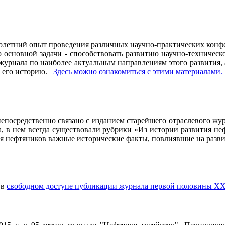
олетний опыт проведения различных научно-практических конфе
основной задачи - способствовать развитию научно-техническо
рнала по наиболее актуальным направлениям этого развития, а 
ь его историю.
Здесь можно ознакомиться с этими материалами
.
осредственно связано с изданием старейшего отраслевого журн
ла, в нем всегда существовали рубрики «Из истории развития 
ия нефтяников важные исторические факты, повлиявшие на разви
 в
свободном доступе публикации журнала первой половины ХХ