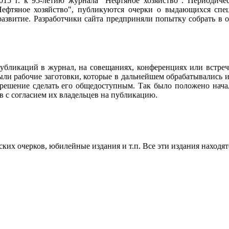
2015 г. к 95-летию журнала "Нефтяное хозяйство". Периодич
ефтяное хозяйство", публикуются очерки о выдающихся специ
 развитие. Разработчики сайта предприняли попытку собрать в
убликаций в журнал, на совещаниях, конференциях или встреч
ли рабочие заготовки, которые в дальнейшем обрабатывались и
 решение сделать его общедоступным. Так было положено нач
в с согласием их владельцев на публикацию.
их очерков, юбилейные издания и т.п. Все эти издания находят