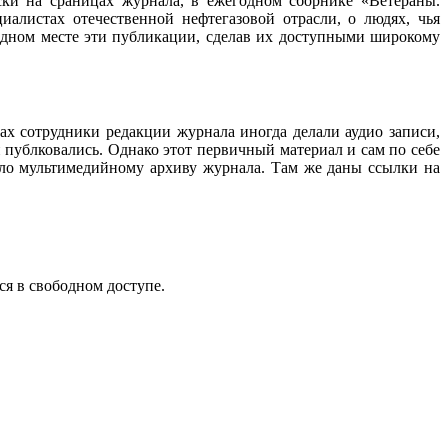
ески на сраницах журнала, в ежегодном сборнике «Ветераны.
алистах отечественной нефтегазовой отрасли, о людях, чья
 одном месте эти публикации, сделав их доступными широкому
ах сотрудники редакции журнала иногда делали аудио записи,
 публковались. Однако этот первичный материал и сам по себе
ало мультимедийному архиву журнала. Там же даны ссылки на
ся в свободном доступе.