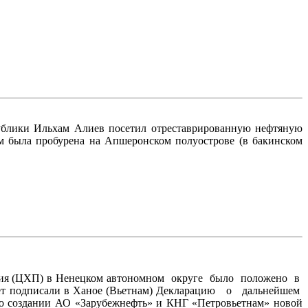
публики Ильхам Алиев посетил отреставрированную нефтяную
 м была пробурена на Апшеронском полуострове (в бакинском
тия (ЦХП) в Ненецком автономном округе было положено в
ет подписали в Ханое (Вьетнам) Декларацию о дальнейшем
 о создании АО «Зарубежнефть» и КНГ «Петровьетнам» новой