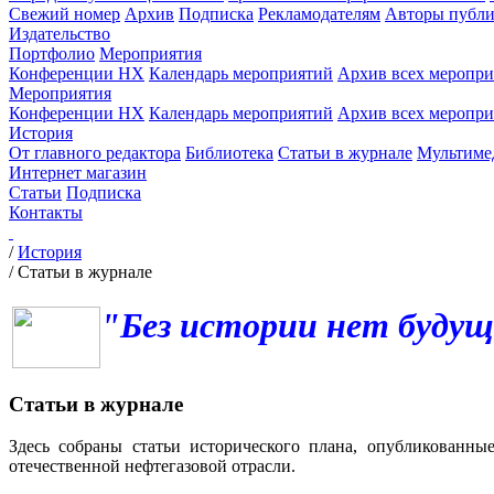
Свежий номер
Архив
Подписка
Рекламодателям
Авторы публи
Издательство
Портфолио
Мероприятия
Конференции НХ
Календарь мероприятий
Архив всех меропр
Мероприятия
Конференции НХ
Календарь мероприятий
Архив всех меропр
История
От главного редактора
Библиотека
Статьи в журнале
Мультиме
Интернет магазин
Статьи
Подписка
Контакты
/
История
/
Статьи в журнале
"Без истории нет будущ
Статьи в журнале
Здесь собраны статьи исторического плана, опубликованны
отечественной нефтегазовой отрасли.