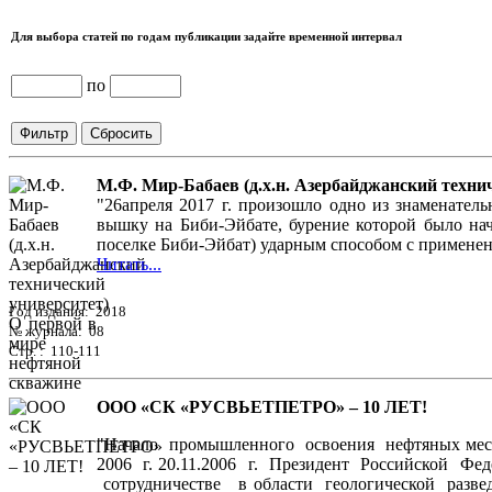
Для выбора статей по годам публикации задайте временной интервал
по
М.Ф. Мир-Бабаев (д.х.н. Азербайджанский техни
"26апреля 2017 г. произошло одно из знаменате
вышку на Биби-Эйбате, бурение которой было нач
поселке Биби-Эйбат) ударным способом с применен
Читать...
Год издания: 2018
№ журнала: 08
Стр. : 110-111
ООО «СК «РУСВЬЕТПЕТРО» – 10 ЛЕТ!
"Начало промышленного освоения нефтяных мест
2006 г. 20.11.2006 г. Президент Российской 
сотрудничестве в области геологической развед