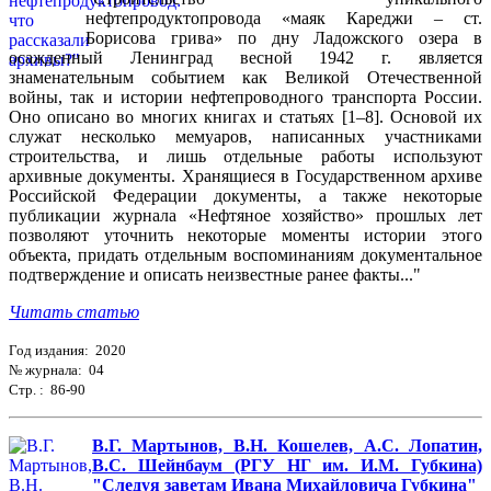
нефтепродуктопровода «маяк Кареджи – ст.
Борисова грива» по дну Ладожского озера в
осажденный Ленинград весной 1942 г. является
знаменательным событием как Великой Отечественной
войны, так и истории нефтепроводного транспорта России.
Оно описано во многих книгах и статьях [1–8]. Основой их
служат несколько мемуаров, написанных участниками
строительства, и лишь отдельные работы используют
архивные документы. Хранящиеся в Государственном архиве
Российской Федерации документы, а также некоторые
публикации журнала «Нефтяное хозяйство» прошлых лет
позволяют уточнить некоторые моменты истории этого
объекта, придать отдельным воспоминаниям документальное
подтверждение и описать неизвестные ранее факты..."
Читать статью
Год издания: 2020
№ журнала: 04
Стр. : 86-90
В.Г. Мартынов, В.Н. Кошелев, А.С. Лопатин,
В.С. Шейнбаум (РГУ НГ им. И.М. Губкина)
"Следуя заветам Ивана Михайловича Губкина"