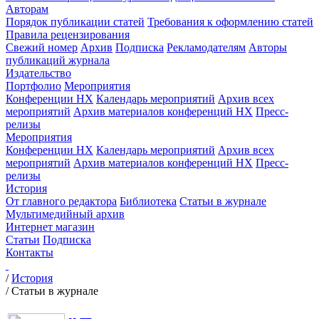
Авторам
Порядок публикации статей
Требования к оформлению статей
Правила рецензирования
Свежий номер
Архив
Подписка
Рекламодателям
Авторы
публикаций журнала
Издательство
Портфолио
Мероприятия
Конференции НХ
Календарь мероприятий
Архив всех
мероприятий
Архив материалов конференций НХ
Пресс-
релизы
Мероприятия
Конференции НХ
Календарь мероприятий
Архив всех
мероприятий
Архив материалов конференций НХ
Пресс-
релизы
История
От главного редактора
Библиотека
Статьи в журнале
Мультимедийный архив
Интернет магазин
Статьи
Подписка
Контакты
/
История
/
Статьи в журнале