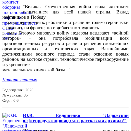
"Великая Отечественная война стала жестоким
испытанием для всей нашей страны. Вклад
нефтяников в Победу
сложно переоценить: работники отрасли не только героически
сражались на фронте, но и доблестно трудились
в тылу. Вторую мировую войну недаром называют «войной
моторов» – она потребовала мобилизации всех
производственных ресурсов отрасли и решения сложнейших
организационных и технических задач. Важнейшими
достижениями военного периода стали освоение новых
районов на востоке страны, технологическое перевооружение
и укрепление
материально-технической базы..."
Читать статью
Год издания: 2020
№ журнала: 05
Стр. : 6-9
Ю.В. Евдошенко "Ладожский
нефтепродуктопровод: что рассказали архивы?"
"Строительство уникального