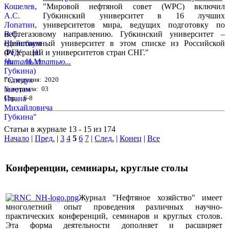
"Мировой нефтяной совет (WPC) включил
Губкинский университет в 16 лучших
университетов мира, ведущих подготовку по
нефтегазовому направлению. Губкинский университет –
единственный университет в этом списке из Российской
Федерации и университетов стран СНГ."
Читать статью...
Год издания: 2020
№ журнала: 03
Стр. : 6-8
Статьи в журнале 13 - 15 из 174
Начало
|
Пред.
|
3
4
5
6
7
|
След.
|
Конец
|
Все
Конференции, семинары, круглые столы
Журнал "Нефтяное хозяйство" имеет
многолетний опыт проведения различных научно-
практических конференций, семинаров и круглых столов.
Эта форма деятельности дополняет и расширяет