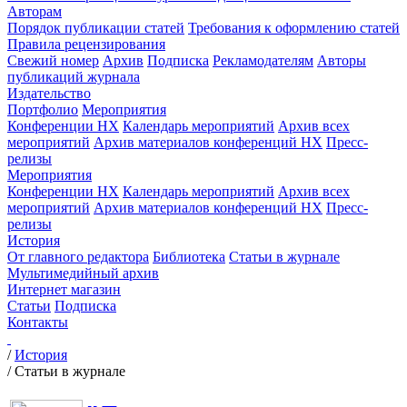
Авторам
Порядок публикации статей
Требования к оформлению статей
Правила рецензирования
Свежий номер
Архив
Подписка
Рекламодателям
Авторы
публикаций журнала
Издательство
Портфолио
Мероприятия
Конференции НХ
Календарь мероприятий
Архив всех
мероприятий
Архив материалов конференций НХ
Пресс-
релизы
Мероприятия
Конференции НХ
Календарь мероприятий
Архив всех
мероприятий
Архив материалов конференций НХ
Пресс-
релизы
История
От главного редактора
Библиотека
Статьи в журнале
Мультимедийный архив
Интернет магазин
Статьи
Подписка
Контакты
/
История
/
Статьи в журнале