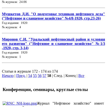
№ журнала: 24.06
Мушкетов Д.И. "О подготовке техников нефтяного дела"
("Нефтяное и сланцевое хозяйство" №4/8-1920, стр.23-26)
Год издания: 1920
№ журнала: 4
Миронов С.И. "Уральский нефтеносный район и условия
его развития" ("Нефтяное и сланцевое хозяйство" №1/3
-1920, стр. 3-14)
Год издания: 1920
№ журнала: 1
Статьи в журнале 172 - 174 из 174
Начало
|
Пред.
|
54
55
56
57
58
| След. | Конец
|
Все
Конференции, семинары, круглые столы
Журнал "Нефтяное хозяйство" имеет