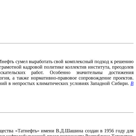
Инефть сумел выработать свой комплексный подход к решению
грамотной кадровой политике коллектив института, преодолев
кательских работ. Особенно значительны достижения
огия, а также нормативно-правовое сопровождение проектов.
дений в непростых климатических условиях Западной Сибири.
В
щества «Татнефть» имени В.Д.Шашина создан в 1956 году для