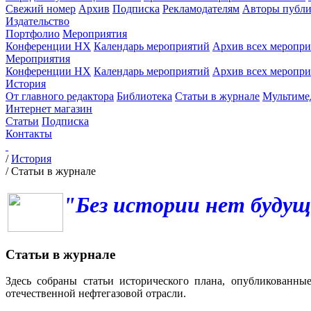
Свежий номер
Архив
Подписка
Рекламодателям
Авторы публи
Издательство
Портфолио
Мероприятия
Конференции НХ
Календарь мероприятий
Архив всех меропр
Мероприятия
Конференции НХ
Календарь мероприятий
Архив всех меропр
История
От главного редактора
Библиотека
Статьи в журнале
Мультиме
Интернет магазин
Статьи
Подписка
Контакты
/
История
/
Статьи в журнале
"Без истории нет будущ
Статьи в журнале
Здесь собраны статьи исторического плана, опубликованны
отечественной нефтегазовой отрасли.