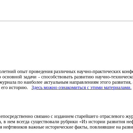
олетний опыт проведения различных научно-практических конфе
основной задачи - способствовать развитию научно-техническо
рнала по наиболее актуальным направлениям этого развития, а 
ь его историю.
Здесь можно ознакомиться с этими материалами
.
осредственно связано с изданием старейшего отраслевого журн
ла, в нем всегда существовали рубрики «Из истории развития 
ия нефтяников важные исторические факты, повлиявшие на разви