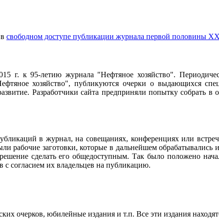
 в
свободном доступе публикации журнала первой половины ХХ
2015 г. к 95-летию журнала "Нефтяное хозяйство". Периодич
ефтяное хозяйство", публикуются очерки о выдающихся специ
 развитие. Разработчики сайта предприняли попытку собрать в
убликаций в журнал, на совещаниях, конференциях или встреч
ли рабочие заготовки, которые в дальнейшем обрабатывались и
 решение сделать его общедоступным. Так было положено нач
в с согласием их владельцев на публикацию.
их очерков, юбилейные издания и т.п. Все эти издания находят