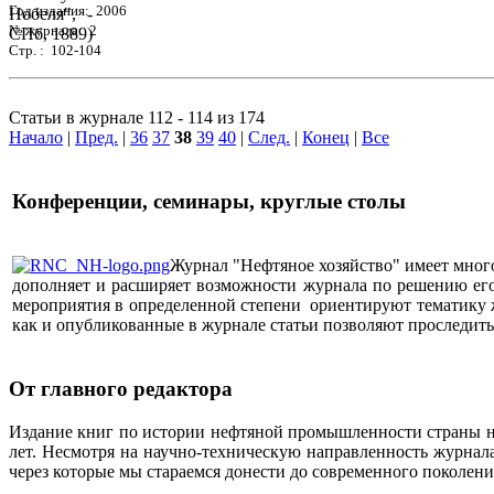
Год издания: 2006
№ журнала: 2
Стр. : 102-104
Статьи в журнале 112 - 114 из 174
Начало
|
Пред.
|
36
37
38
39
40
|
След.
|
Конец
|
Все
Конференции, семинары, круглые столы
Журнал "Нефтяное хозяйство" имеет мног
дополняет и расширяет возможности журнала по решению его 
мероприятия в определенной степени ориентируют тематику жу
как и опубликованные в журнале статьи позволяют проследит
От главного редактора
Издание книг по истории нефтяной промышленности страны неп
лет. Несмотря на научно-техническую направленность журна
через которые мы стараемся донести до современного поколен