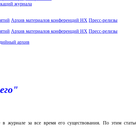
каций журнала
иятий
Архив материалов конференций НХ
Пресс-релизы
иятий
Архив материалов конференций НХ
Пресс-релизы
дийный архив
его"
е в журнале за все время его существования. По этим стат