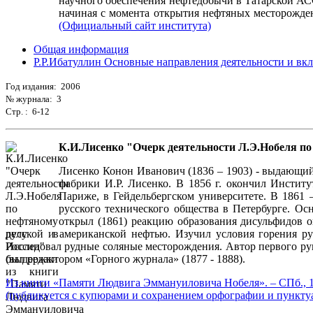
научного обеспечения нефтедобычи в Татарской АС
начиная с момента открытия нефтяных месторожден
(Официальный сайт института)
Общая информация
Р.Р.Ибатуллин Основные направления деятельности и в
Год издания: 2006
№ журнала: 3
Стр. : 6-12
К.И.Лисенко "Очерк деятельности Л.Э.Нобеля по
Лисенко Конон Иванович (1836 – 1903) - выдающийс
фабрики И.Р. Лисенко. В 1856 г. окончил Институ
Париже, в Гейдельбергском университете. В 1861 
русского технического общества в Петербурге. О
открыл (1861) реакцию образования дисульфидов о
русской и американской нефтью. Изучил условия горения ру
Исследовал рудные соляные месторождения. Автор первого ру
был редактором «Горного журнала» (1877 - 1888).
Из книги «Памяти Людвига Эммануиловича Нобеля». – СПб., 18
(публикуется с купюрами и сохранением орфографии и пунктуац