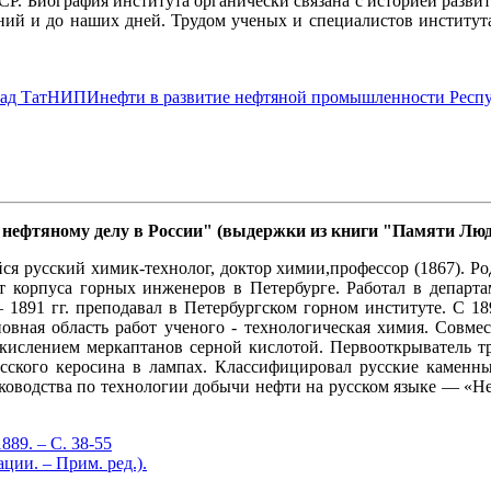
СР. Биография института органически связана с историей раз
ий и до наших дней. Трудом ученых и специалистов института 
клад ТатНИПИнефти в развитие нефтяной промышленности Респ
 нефтяному делу в России" (выдержки из книги "Памяти Люд
я русский химик-технолог, доктор химии,профессор (1867). Ро
т корпуса горных инженеров в Петербурге. Работал в департа
– 1891 гг. преподавал в Петербургском горном институте. С 1
сновная область работ ученого - технологическая химия. Сов
кислением меркаптанов серной кислотой. Первооткрыватель тр
сского керосина в лампах. Классифицировал русские каменные 
ководства по технологии добычи нефти на русском языке — «Не
89. – С. 38-55
ии. – Прим. ред.).