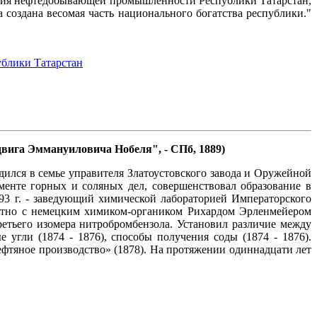
вития нефтедобывающей промышленности Республики Татарстан,
создана весомая часть национального богатства республики."
ублики Татарстан
вига Эммануиловича Нобеля", - СПб, 1889)
дился в семье управителя Златоустовского завода и Оружейной
менте горных и соляных дел, совершенствовал образование в
893 г. - заведующий химической лабораторией Императорского
местно с немецким химиком-органиком Рихардом Эрленмейером
етьего изомера нитробромбензола. Установил различие между
угли (1874 - 1876), способы получения соды (1874 - 1876).
фтяное производство» (1878). На протяжении одиннадцати лет