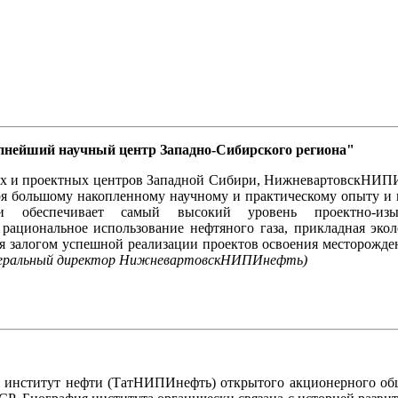
нейший научный центр Западно-Сибирского региона"
ких и проектных центров Западной Сибири, НижневартовскНИП
ря большому накопленному научному и практическому опыту и 
и обеспечивает самый высокий уровень проектно-изыс
ациональное использование нефтяного газа, прикладная экол
тся залогом успешной реализации проектов освоения месторож
генеральный директор НижневартовскНИПИнефть)
й институт нефти (ТатНИПИнефть) открытого акционерного об