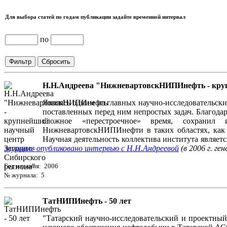
Для выбора статей по годам публикации задайте временной интервал
по
Н.Н.Андреева "НижневартовскНИПИнефть - круп
Являясь одним из главных научно-исследовательс
поставленных перед ним непростых задач. Благода
сложное «перестроечное» время, сохранил 
НижневартовскНИПИнефти в таких областях, как р
Научная деятельность коллектива института являе
журнале опубликовано интервью с Н.Н.Андреевой
(в 2006 г. 
Год издания: 2006
№ журнала: 5
ТатНИПИнефть - 50 лет
"Татарский научно-исследовательский и проектны